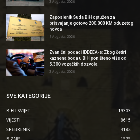
3 Augusta, 2026
Zaposlenik Suda BiH optužen za
prisvajanje gotovo 200.000 KM oduzetog
novca
5 Augusta, 2026
Zvanični podaci IDDEEA-e: Zbog četiri
kaznena boda u BiH poništeno više od
5.300 vozačkih dozvola
3 Augusta, 2026
SVE KATEGORIJE
BIH I SVIJET
19303
VIJESTI
8615
SREBRENIK
4182
BIZNIS
1575