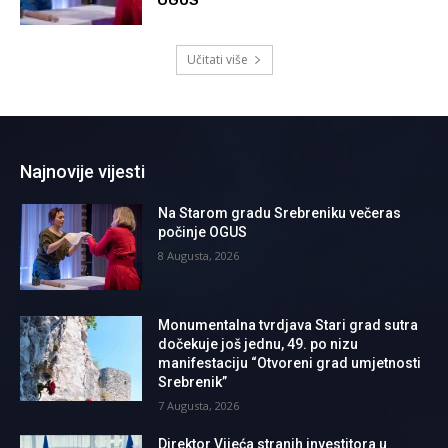
OGUS
Učitati više
Najnovije vijesti
Na Starom gradu Srebreniku večeras
počinje OGUS
8 Augusta, 2026
Monumentalna tvrdjava Stari grad sutra
dočekuje još jednu, 49. po nizu
manifestaciju “Otvoreni grad umjetnosti
Srebrenik”
7 Augusta, 2026
Direktor Vijeća stranih investitora u