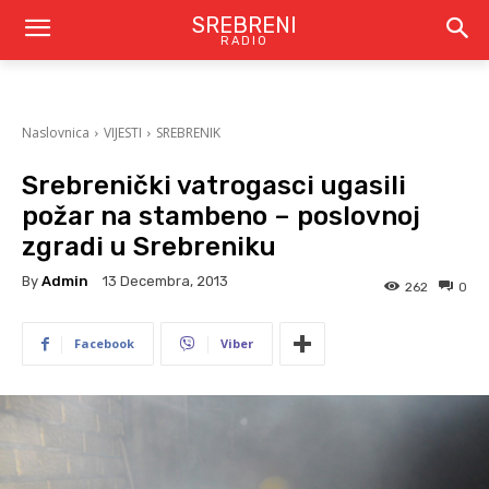
SREBRENI
RADIO
Naslovnica
VIJESTI
SREBRENIK
Srebrenički vatrogasci ugasili
požar na stambeno – poslovnoj
zgradi u Srebreniku
By
Admin
13 Decembra, 2013
262
0
Facebook
Viber