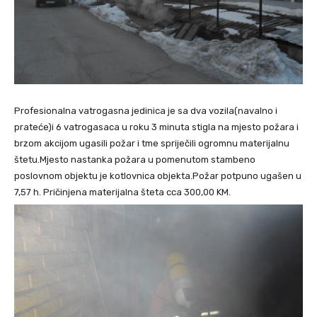
Profesionalna vatrogasna jedinica je sa dva vozila(navalno i
prateće)i 6 vatrogasaca u roku 3 minuta stigla na mjesto požara i
brzom akcijom ugasili požar i tme spriječili ogromnu materijalnu
štetu.Mjesto nastanka požara u pomenutom stambeno
poslovnom objektu je kotlovnica objekta.Požar potpuno ugašen u
7,57 h. Pričinjena materijalna šteta cca 300,00 KM.