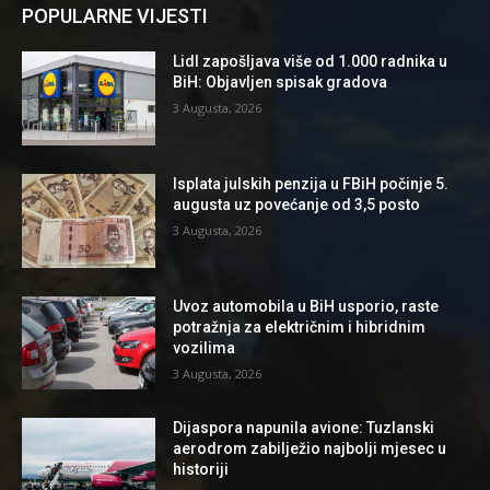
POPULARNE VIJESTI
Lidl zapošljava više od 1.000 radnika u
BiH: Objavljen spisak gradova
3 Augusta, 2026
Isplata julskih penzija u FBiH počinje 5.
augusta uz povećanje od 3,5 posto
3 Augusta, 2026
Uvoz automobila u BiH usporio, raste
potražnja za električnim i hibridnim
vozilima
3 Augusta, 2026
Dijaspora napunila avione: Tuzlanski
aerodrom zabilježio najbolji mjesec u
historiji