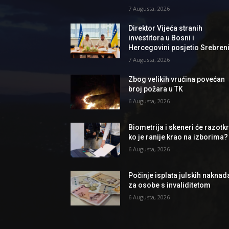
7 Augusta, 2026
Direktor Vijeća stranih
investitora u Bosni i
Hercegovini posjetio Srebren
7 Augusta, 2026
Zbog velikih vrućina povećan
broj požara u TK
6 Augusta, 2026
Biometrija i skeneri će razotkri
ko je ranije krao na izborima?
6 Augusta, 2026
Počinje isplata julskih naknad
za osobe s invaliditetom
6 Augusta, 2026