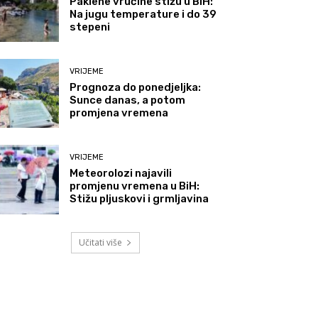
Paklene vrućine stižu u BiH:
Na jugu temperature i do 39
stepeni
VRIJEME
Prognoza do ponedjeljka:
Sunce danas, a potom
promjena vremena
VRIJEME
Meteorolozi najavili
promjenu vremena u BiH:
Stižu pljuskovi i grmljavina
Učitati više