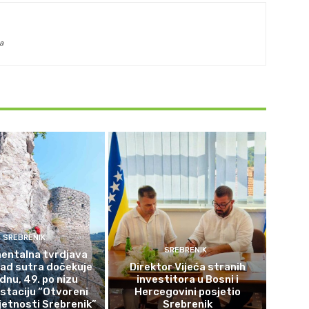
a
SREBRENIK
SREBRENIK
ntalna tvrdjava
rad sutra dočekuje
Direktor Vijeća stranih
ednu, 49. po nizu
investitora u Bosni i
staciju “Otvoreni
Hercegovini posjetio
etnosti Srebrenik”
Srebrenik