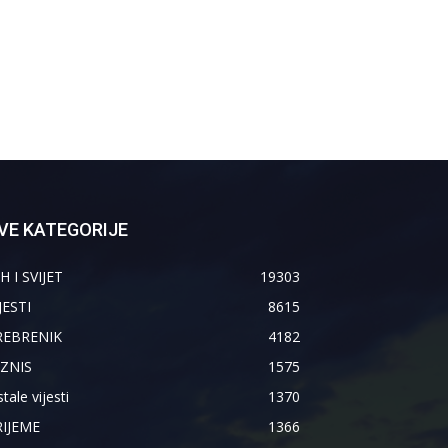
VE KATEGORIJE
H I SVIJET
19303
JESTI
8615
REBRENIK
4182
IZNIS
1575
tale vijesti
1370
RIJEME
1366