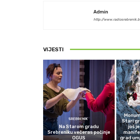
Admin
http://www.radiosrebrenik.b
VIJESTI
Monume
SREBRENIK
Stari g
Na Starom gradu
još j
Srebreniku večeras počinje
manife
OGUS
grad umj