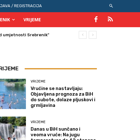
IJAVA / REGISTRACIJA
ENIK
VRIJEME
RIJEME
VRIJEME
Vrućine se nastavljaju:
Objavljena prognoza za BiH
do subote, dolaze pljuskovi i
grmljavina
VRIJEME
Danas u BiH sunčano i
veoma vruće: Na jugu