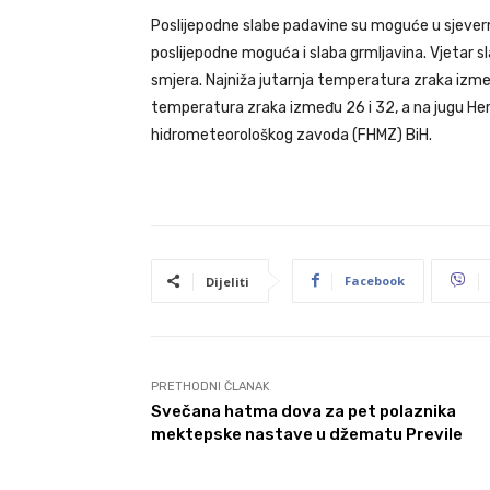
Poslijepodne slabe padavine su moguće u sjevern
poslijepodne moguća i slaba grmljavina. Vjetar 
smjera. Najniža jutarnja temperatura zraka izmeđ
temperatura zraka između 26 i 32, a na jugu He
hidrometeorološkog zavoda (FHMZ) BiH.
Facebook
Dijeliti
PRETHODNI ČLANAK
Svečana hatma dova za pet polaznika
mektepske nastave u džematu Previle