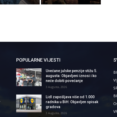
POPULARNE VIJESTI
S
Uvećane julske penzije stižu 5.
BI
augusta: Objavljeni iznosi i ko
VI
neće dobiti povećanje
3 Augusta, 2026
S
B
Lidl zapošljava više od 1.000
,
radnika u BiH: Objavljen spisak
Os
gradova
V
3 Augusta, 2026