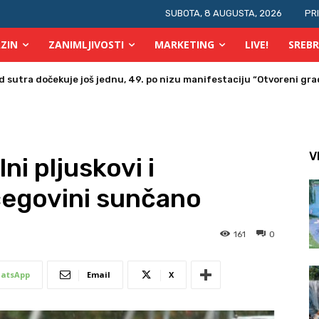
SUBOTA, 8 AUGUSTA, 2026
PR
ZIN
ZANIMLJIVOSTI
MARKETING
LIVE!
SREBR
a u Bosni i Hercegovini posjetio Srebrenik
V
ni pljuskovi i
cegovini sunčano
161
0
atsApp
Email
X