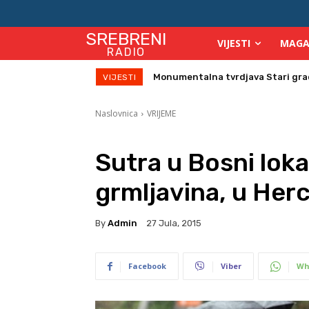
SREBRENI
VIJESTI
MAGA
RADIO
Direktor Vijeća stranih investitor
VIJESTI
Naslovnica
VRIJEME
Sutra u Bosni lokal
grmljavina, u Her
By
Admin
27 Jula, 2015
Facebook
Viber
Wh