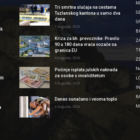
M
Tri smrtna slučaja na cestama
S
Tuzlanskog kantona u samo dva
dana
S
1 Augusta, 2026
ik
B
Kriza za bh. prevoznike: Pravilo
Z
90 u 180 dana vraća vozače sa
T
granica EU
4 Augusta, 2026
Z
N
Počinje isplata julskih naknada
za osobe s invaliditetom
L
ti
6 Augusta, 2026
I
R
Danas sunačano i veoma toplo
M
6 Augusta, 2026
a