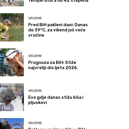
temperatura do 42 stepena
VRIJEME
Pred BiH pakleni dani: Danas
do 39°C, za vikend još veće
vrućine
VRIJEME
Prognoza za BiH: Stiže
najvreliji dio ljeta 2026.
VRIJEME
Evo gdje danas stižu kiša i
pljuskovi
VRIJEME