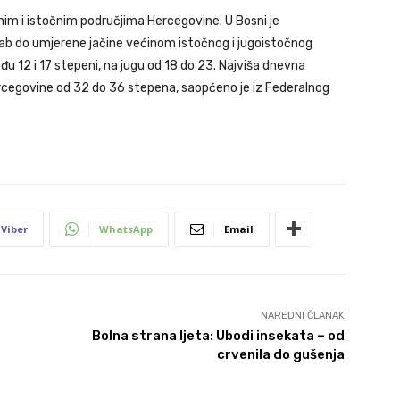
im i istočnim područjima Hercegovine. U Bosni je
slab do umjerene jačine većinom istočnog i jugoistočnog
u 12 i 17 stepeni, na jugu od 18 do 23. Najviša dnevna
rcegovine od 32 do 36 stepena, saopćeno je iz Federalnog
Viber
WhatsApp
Email
NAREDNI ČLANAK
Bolna strana ljeta: Ubodi insekata – od
crvenila do gušenja