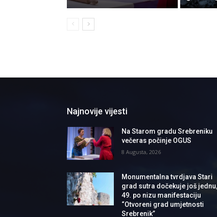
Najnovije vijesti
Na Starom gradu Srebreniku
večeras počinje OGUS
8 Augusta, 2026
Monumentalna tvrdjava Stari
grad sutra dočekuje još jednu
49. po nizu manifestaciju
“Otvoreni grad umjetnosti
Srebrenik”