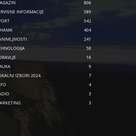
AGAZIN
806
ERVISNE INFORMACIJE
589
PORT
542
IHAMK
404
ANIMLJIVOSTI
241
EHNOLOGIJA
58
DRAVLJE
16
AUKA
9
OKALNI IZBORI 2024.
7
NFO
4
ADIO
3
ARKETING
3