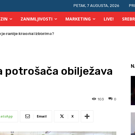
PETAK, 7 AUGUSTA, 2026
PR
ZIN
ZANIMLJIVOSTI
MARKETING
LIVE!
SREBR
 osobe s invaliditetom
N
a potrošača obilježava
103
0
atsApp
Email
X