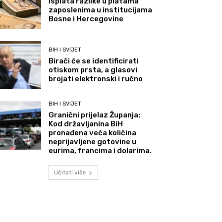
Isplata razlike u platama
zaposlenima u institucijama
Bosne i Hercegovine
BIH I SVIJET
Birači će se identificirati
otiskom prsta, a glasovi
brojati elektronski i ručno
BIH I SVIJET
Granični prijelaz Županja:
Kod državljanina BiH
pronađena veća količina
neprijavljene gotovine u
eurima, francima i dolarima.
Učitati više