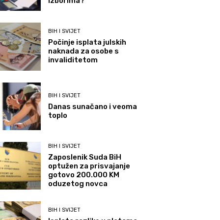
izborima?
BIH I SVIJET
Počinje isplata julskih
naknada za osobe s
invaliditetom
BIH I SVIJET
Danas sunačano i veoma
toplo
BIH I SVIJET
Zaposlenik Suda BiH
optužen za prisvajanje
gotovo 200.000 KM
oduzetog novca
BIH I SVIJET