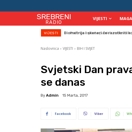
SREBRENI
VIJESTI
MAGA
RADIO
Počinje isplata julskih naknada za
VIJESTI
Naslovnica
VIJESTI
BIH I SVIJET
Svjetski Dan prav
se danas
By
Admin
15 Marta, 2017
Facebook
Viber
Wh