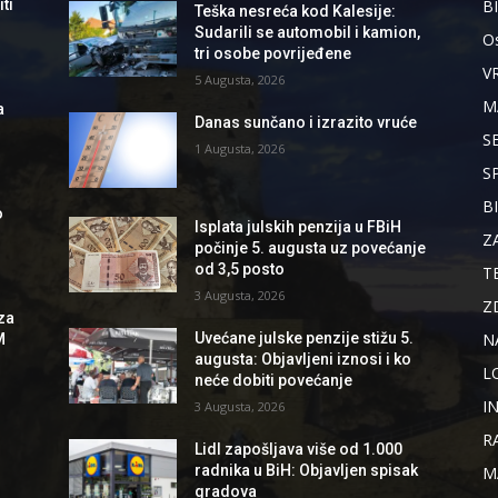
B
ti
Teška nesreća kod Kalesije:
Sudarili se automobil i kamion,
Os
tri osobe povrijeđene
V
5 Augusta, 2026
M
a
Danas sunčano i izrazito vruće
S
1 Augusta, 2026
S
B
o
Isplata julskih penzija u FBiH
Z
počinje 5. augusta uz povećanje
od 3,5 posto
T
3 Augusta, 2026
Z
za
N
Uvećane julske penzije stižu 5.
M
augusta: Objavljeni iznosi i ko
L
neće dobiti povećanje
I
3 Augusta, 2026
R
Lidl zapošljava više od 1.000
radnika u BiH: Objavljen spisak
M
gradova