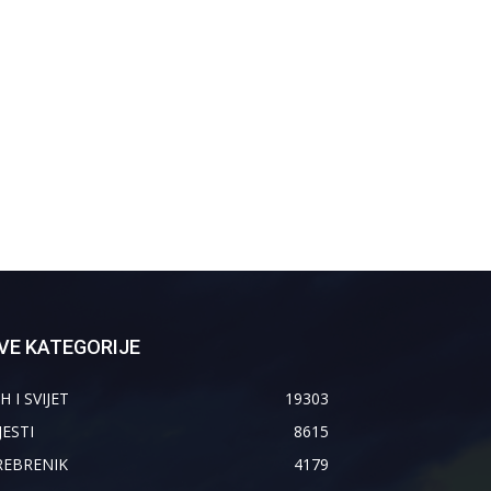
VE KATEGORIJE
H I SVIJET
19303
JESTI
8615
REBRENIK
4179