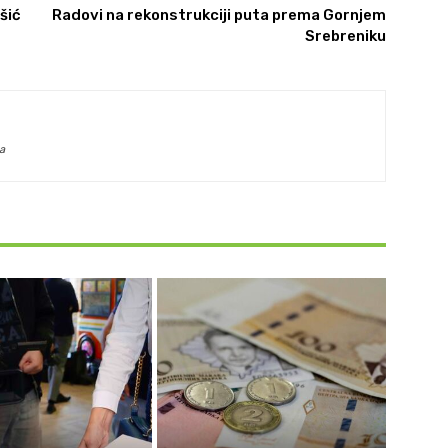
šić
Radovi na rekonstrukciji puta prema Gornjem
Srebreniku
a