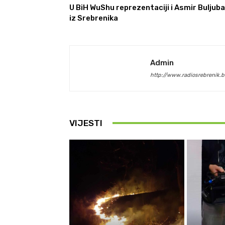
U BiH WuShu reprezentaciji i Asmir Buljuba
iz Srebrenika
Admin
http://www.radiosrebrenik.b
VIJESTI