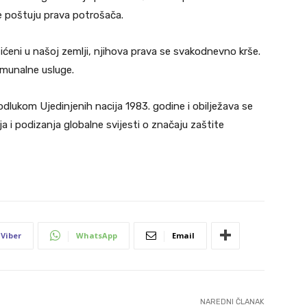
ne poštuju prava potrošača.
eni u našoj zemlji, njihova prava se svakodnevno krše.
omunalne usluge.
dlukom Ujedinjenih nacija 1983. godine i obilježava se
a i podizanja globalne svijesti o značaju zaštite
Viber
WhatsApp
Email
NAREDNI ČLANAK