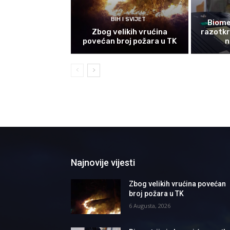
BIH I SVIJET
Biomet
Zbog velikih vrućina
razotkri
povećan broj požara u TK
n
Najnovije vijesti
Zbog velikih vrućina povećan
broj požara u TK
6 Augusta, 2026