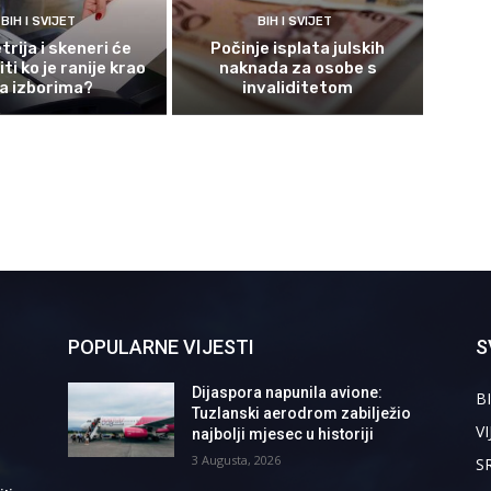
BIH I SVIJET
BIH I SVIJET
rija i skeneri će
Počinje isplata julskih
ti ko je ranije krao
naknada za osobe s
a izborima?
invaliditetom
POPULARNE VIJESTI
S
Dijaspora napunila avione:
BI
Tuzlanski aerodrom zabilježio
VI
najbolji mjesec u historiji
3 Augusta, 2026
S