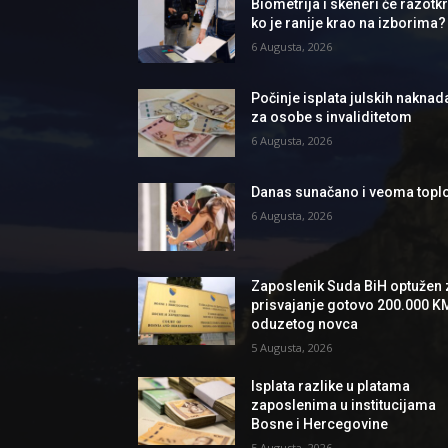
Biometrija i skeneri će razotkri
ko je ranije krao na izborima?
6 Augusta, 2026
Počinje isplata julskih naknad
za osobe s invaliditetom
6 Augusta, 2026
Danas sunačano i veoma topl
6 Augusta, 2026
Zaposlenik Suda BiH optužen 
prisvajanje gotovo 200.000 K
oduzetog novca
5 Augusta, 2026
Isplata razlike u platama
zaposlenima u institucijama
Bosne i Hercegovine
5 Augusta, 2026