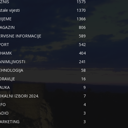
IZNIS
1575
tale vijesti
1370
RIJEME
1366
AGAZIN
806
ERVISNE INFORMACIJE
589
PORT
542
IHAMK
404
ANIMLJIVOSTI
241
EHNOLOGIJA
58
DRAVLJE
16
AUKA
9
OKALNI IZBORI 2024.
7
NFO
4
ADIO
3
ARKETING
3