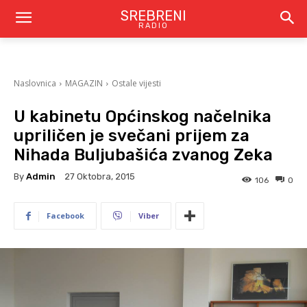
SREBRENI
RADIO
Naslovnica
MAGAZIN
Ostale vijesti
U kabinetu Općinskog načelnika
upriličen je svečani prijem za
Nihada Buljubašića zvanog Zeka
By
Admin
27 Oktobra, 2015
106
0
Facebook
Viber