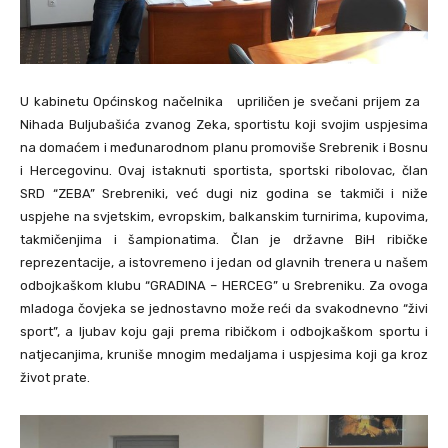
U kabinetu Općinskog načelnika upriličen je svečani prijem za
Nihada Buljubašića zvanog Zeka, sportistu koji svojim uspjesima
na domaćem i međunarodnom planu promoviše Srebrenik i Bosnu
i Hercegovinu. Ovaj istaknuti sportista, sportski ribolovac, član
SRD “ZEBA” Srebreniki, već dugi niz godina se takmiči i niže
uspjehe na svjetskim, evropskim, balkanskim turnirima, kupovima,
takmičenjima i šampionatima. Član je državne BiH ribičke
reprezentacije, a istovremeno
i jedan od glavnih trenera u našem
odbojkaškom klubu “GRADINA – HERCEG” u Srebreniku.
Za ovoga
mladoga čovjeka se jednostavno može reći da svakodnevno “živi
sport”, a ljubav koju gaji prema ribičkom i odbojkaškom sportu i
natjecanjima, kruniše mnogim medaljama i uspjesima koji ga kroz
život prate.