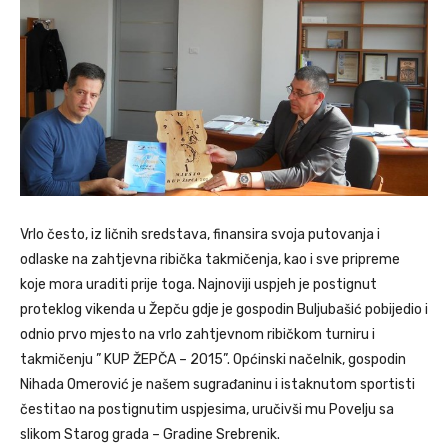
Vrlo često, iz ličnih sredstava, finansira svoja putovanja i
odlaske na zahtjevna ribička takmičenja, kao i sve pripreme
koje mora uraditi prije toga. Najnoviji uspjeh je postignut
proteklog vikenda u Žepču gdje je gospodin Buljubašić pobijedio i
odnio prvo mjesto na vrlo zahtjevnom ribičkom turniru i
takmičenju ” KUP ŽEPČA – 2015”. Općinski načelnik, gospodin
Nihada Omerović je našem sugrađaninu i istaknutom sportisti
čestitao na postignutim uspjesima, uručivši mu Povelju sa
slikom Starog grada – Gradine Srebrenik.