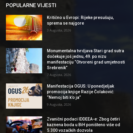
POPULARNE VIJESTI
Kritično u Evropi: Rijeke presušuju,
sprema se najgore
3 Augusta, 2026
Monumentalna tvrdjava Stari grad sutra
dočekuje još jednu, 49. po nizu
manifestaciju “Otvoreni grad umjetnosti
Srebrenik”
7 Augusta, 2026
Manifestacija OGUS: U ponedjeljak
promocija knjige Razije Čolaković:
“Nemoj biti k’o ja”
9 Augusta, 2026
Zvanični podaci IDDEEA-e: Zbog četiri
kaznena boda u BiH poništeno više od
5.300 vozačkih dozvola