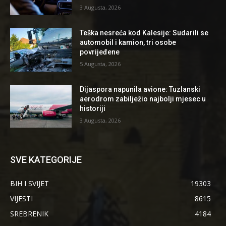
3 Augusta, 2026
Teška nesreća kod Kalesije: Sudarili se
automobil i kamion, tri osobe
povrijeđene
5 Augusta, 2026
Dijaspora napunila avione: Tuzlanski
aerodrom zabilježio najbolji mjesec u
historiji
3 Augusta, 2026
SVE KATEGORIJE
BIH I SVIJET
19303
VIJESTI
8615
SREBRENIK
4184