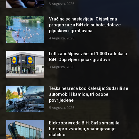
3 Augusta, 2026
Vrućine se nastavljaju: Objavljena
prognoza za BiH do subote, dolaze
pljuskovi i grmljavina
4 Augusta, 2026
Lidl zapošljava više od 1.000 radnika u
BiH: Objavljen spisak gradova
3 Augusta, 2026
Teška nesreća kod Kalesije: Sudarili se
automobil i kamion, tri osobe
povrijeđene
5 Augusta, 2026
Elektroprivreda BiH: Suša smanjila
hidroproizvodnju, snabdijevanje
stabilno