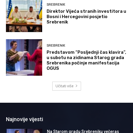
SREBRENIK
Direktor Vijeća stranih investitora u
Bosni i Hercegovini posjetio
Srebrenik
SREBRENIK
Predstavom “Posljednji čas klavira”,
u subotu na zidinama Starog grada
Srebrenika počinje manifestacija
OGUS
Učitati više
Najnovije vijesti
Na Starom gradu Srebreniku večeras