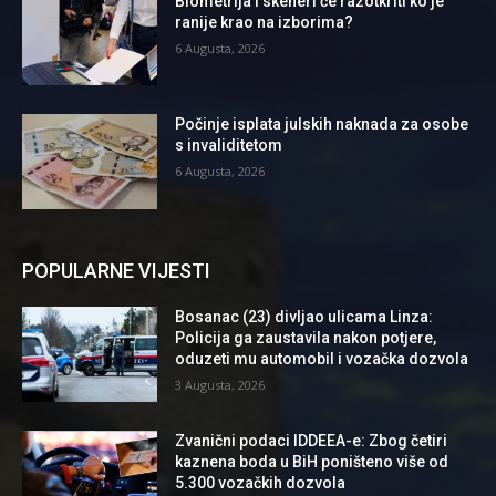
Biometrija i skeneri će razotkriti ko je
ranije krao na izborima?
6 Augusta, 2026
Počinje isplata julskih naknada za osobe
s invaliditetom
6 Augusta, 2026
POPULARNE VIJESTI
Bosanac (23) divljao ulicama Linza:
Policija ga zaustavila nakon potjere,
oduzeti mu automobil i vozačka dozvola
3 Augusta, 2026
Zvanični podaci IDDEEA-e: Zbog četiri
kaznena boda u BiH poništeno više od
5.300 vozačkih dozvola