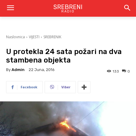
SREBRENI
RADIO
Naslovnica
VIJESTI
SREBRENIK
U protekla 24 sata požari na dva
stambena objekta
By
Admin
22 Juna, 2016
133
0
Facebook
Viber