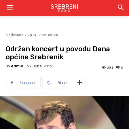
SREBRENI
RADIO
Naslovnica
VIJESTI
SREBRENIK
Održan koncert u povodu Dana
općine Srebrenik
By
Admin
22 Juna, 2016
281
0
Facebook
Viber