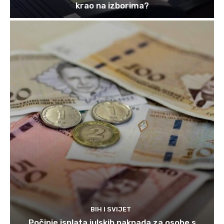
krao na izborima?
BIH I SVIJET
Počinje isplata julskih naknada za osobe s