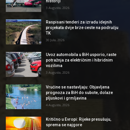
historiji
3 Augusta, 2026
Raspisani tenderi za izradu idejnih
projekata dvije brze ceste na području
TK
30 Jula, 2026
Uvoz automobila u BiH usporio, raste
potražnja za električnim i hibridnim
vozilima
3 Augusta, 2026
Vrućine se nastavljaju: Objavljena
prognoza za BiH do subote, dolaze
pljuskovi i grmljavina
4 Augusta, 2026
Kritično u Evropi: Rijeke presušuju,
sprema se najgore