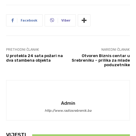
Facebook
Viber
PRETHODNI ČLANAK
NAREDNI ČLANAK
U protekla 24 sata požari na
Otvoren Biznis centar u
dva stambena objekta
Srebreniku – prilika za mlade
poduzetnike
Admin
http://www.radiosrebrenik.ba
VIJESTI