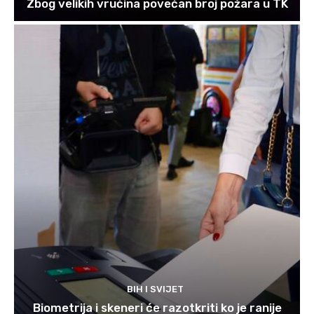
Zbog velikih vrućina povećan broj požara u TK
BIH I SVIJET
Biometrija i skeneri će razotkriti ko je ranije