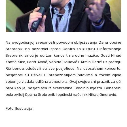
Na ovogodišnjoj svečanosti povodom obilježavanja Dana općine
Srebrenik, na pozornici ispred Centra za kulturu i informisanje
Srebrenik sinoć je održan koncert narodne muzike. Gosti Nihad
Kantić Šike, Ferid Avdić, Vehida Halilović i Armin Dedić uz pratnju
Rio benda oduševili su sve posjetioce. Na dvosatnom koncertu,
posjetioci su uživali u prepoznatljivim hitovima a tokom cijele
večeri je vladala odlična atmosfera. Ovaj svojevrsni praznik za oči
privukao je, posjetilaca iz Srebrenika i okolnih mjesta. Generalni
pokrovitelj Općina Srebrenik i općinski načelnik Nihad Omerović.
Foto: Ilustracija