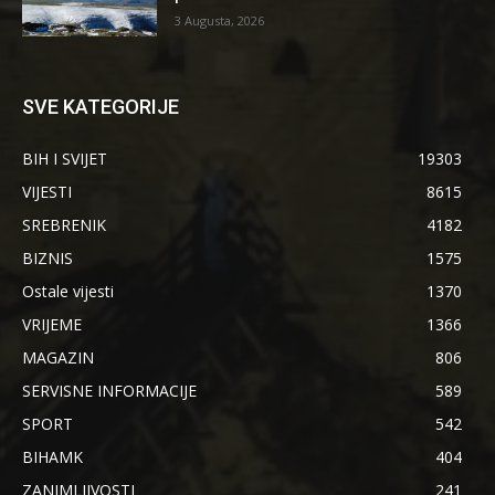
3 Augusta, 2026
SVE KATEGORIJE
BIH I SVIJET
19303
VIJESTI
8615
SREBRENIK
4182
BIZNIS
1575
Ostale vijesti
1370
VRIJEME
1366
MAGAZIN
806
SERVISNE INFORMACIJE
589
SPORT
542
BIHAMK
404
ZANIMLJIVOSTI
241