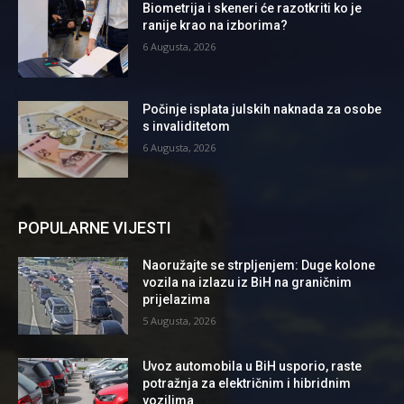
Biometrija i skeneri će razotkriti ko je
ranije krao na izborima?
6 Augusta, 2026
Počinje isplata julskih naknada za osobe
s invaliditetom
6 Augusta, 2026
POPULARNE VIJESTI
Naoružajte se strpljenjem: Duge kolone
vozila na izlazu iz BiH na graničnim
prijelazima
5 Augusta, 2026
Uvoz automobila u BiH usporio, raste
potražnja za električnim i hibridnim
vozilima