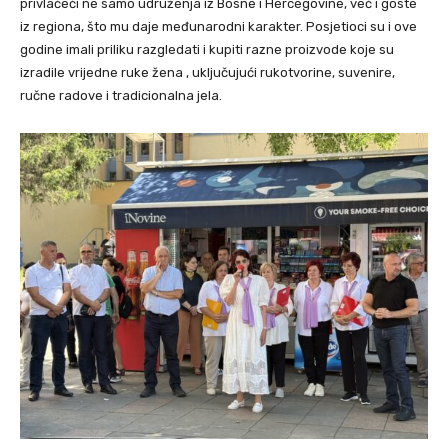
privlačeći ne samo udruženja iz Bosne i Hercegovine, već i goste
iz regiona, što mu daje međunarodni karakter. Posjetioci su i ove
godine imali priliku razgledati i kupiti razne proizvode koje su
izradile vrijedne ruke žena , uključujući rukotvorine, suvenire,
ručne radove i tradicionalna jela.