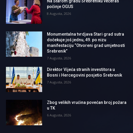
Na Starom gradu Srebreniku večeras
počinje OGUS
8 Augusta, 2026
Monumentalna tvrdjava Stari grad sutra
dočekuje još jednu, 49. po nizu
manifestaciju “Otvoreni grad umjetnosti
Srebrenik”
7 Augusta, 2026
Direktor Vijeća stranih investitora u
Bosni i Hercegovini posjetio Srebrenik
7 Augusta, 2026
Zbog velikih vrućina povećan broj požara
u TK
6 Augusta, 2026