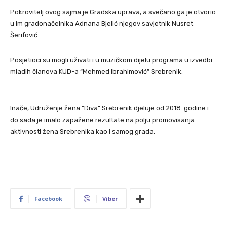
Pokrovitelj ovog sajma je Gradska uprava, a svečano ga je otvorio
u im gradonačelnika Adnana Bjelić njegov savjetnik Nusret
Šerifović.
Posjetioci su mogli uživati i u muzičkom dijelu programa u izvedbi
mladih članova KUD-a “Mehmed Ibrahimović” Srebrenik.
Inače, Udruženje žena “Diva” Srebrenik djeluje od 2018. godine i
do sada je imalo zapažene rezultate na polju promovisanja
aktivnosti žena Srebrenika kao i samog grada.
Facebook
Viber