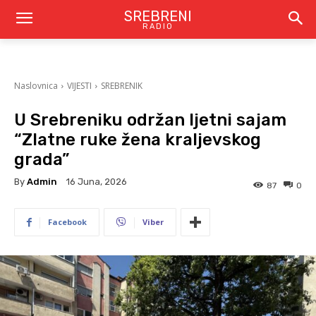
SREBRENI
RADIO
Naslovnica
VIJESTI
SREBRENIK
U Srebreniku održan ljetni sajam
“Zlatne ruke žena kraljevskog
grada”
By
Admin
16 Juna, 2026
87
0
Facebook
Viber