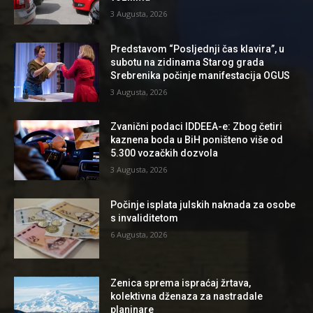
3 Augusta, 2026
Predstavom “Posljednji čas klavira”, u
subotu na zidinama Starog grada
Srebrenika počinje manifestacija OGUS
3 Augusta, 2026
Zvanični podaci IDDEEA-e: Zbog četiri
kaznena boda u BiH poništeno više od
5.300 vozačkih dozvola
3 Augusta, 2026
Počinje isplata julskih naknada za osobe
s invaliditetom
6 Augusta, 2026
Zenica sprema ispraćaj žrtava,
kolektivna dženaza za nastradale
planinare