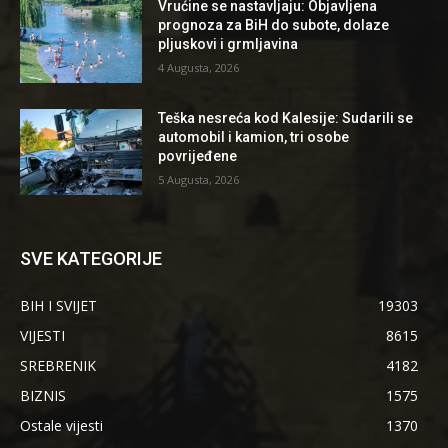
Vrućine se nastavljaju: Objavljena
prognoza za BiH do subote, dolaze
pljuskovi i grmljavina
4 Augusta, 2026
Teška nesreća kod Kalesije: Sudarili se
automobil i kamion, tri osobe
povrijeđene
5 Augusta, 2026
SVE KATEGORIJE
BIH I SVIJET
19303
VIJESTI
8615
SREBRENIK
4182
BIZNIS
1575
Ostale vijesti
1370