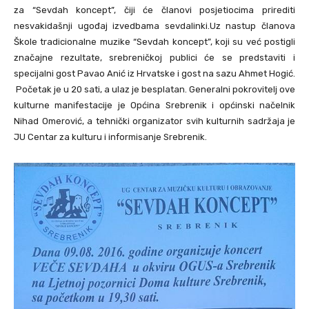
za “Sevdah koncept”, čiji će članovi posjetiocima prirediti
nesvakidašnji ugođaj izvedbama sevdalinki.Uz nastup članova
Škole tradicionalne muzike “Sevdah koncept”, koji su već postigli
značajne rezultate, srebreničkoj publici će se predstaviti i
specijalni gost Pavao Anić iz Hrvatske i gost na sazu Ahmet Hogić.
Početak je u 20 sati, a ulaz je besplatan. Generalni pokrovitelj ove
kulturne manifestacije je Općina Srebrenik i općinski načelnik
Nihad Omerović, a tehnički organizator svih kulturnih sadržaja je
JU Centar za kulturu i informisanje Srebrenik.