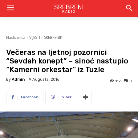
SREBRENI
RADIO
Naslovnica
VIJESTI
SREBRENIK
Večeras na ljetnoj pozornici
“Sevdah konept” – sinoć nastupio
“Kamerni orkestar” iz Tuzle
By
Admin
9 Augusta, 2016
112
0
Facebook
Viber