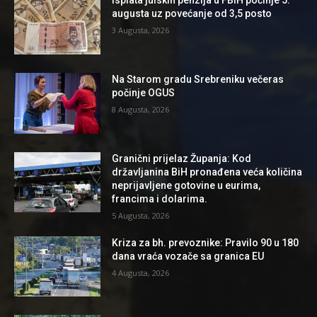
Isplata julskih penzija u FBiH počinje 5.
augusta uz povećanje od 3,5 posto
3 Augusta, 2026
Na Starom gradu Srebreniku večeras
počinje OGUS
8 Augusta, 2026
Granični prijelaz Županja: Kod
državljanina BiH pronađena veća količina
neprijavljene gotovine u eurima,
francima i dolarima.
5 Augusta, 2026
Kriza za bh. prevoznike: Pravilo 90 u 180
dana vraća vozače sa granica EU
4 Augusta, 2026