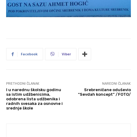
Facebook
Viber
PRETHODNI ČLANAK
NAREDNI ČLANAK
I u narednu školsku godinu
Srebreničane oduševio
sa istim udžbenicima,
“Sevdah koncept” /FOTO/
odobrena lista udžbenika i
radnih svesaka za osnovne i
srednje škole