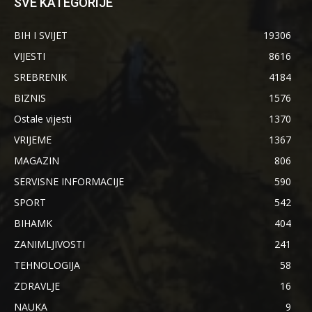
SVE KATEGORIJE
BIH I SVIJET
19306
VIJESTI
8616
SREBRENIK
4184
BIZNIS
1576
Ostale vijesti
1370
VRIJEME
1367
MAGAZIN
806
SERVISNE INFORMACIJE
590
SPORT
542
BIHAMK
404
ZANIMLJIVOSTI
241
TEHNOLOGIJA
58
ZDRAVLJE
16
NAUKA
9