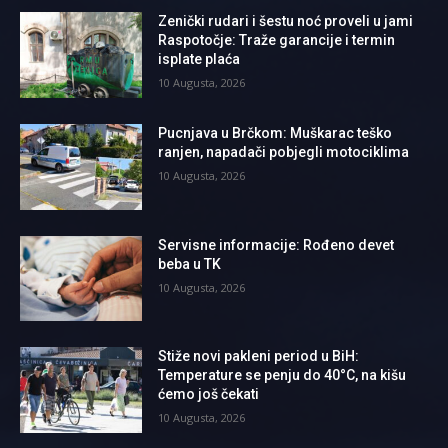
Zenički rudari i šestu noć proveli u jami
Raspotočje: Traže garancije i termin
isplate plaća
10 Augusta, 2026
Pucnjava u Brčkom: Muškarac teško
ranjen, napadači pobjegli motociklima
10 Augusta, 2026
Servisne informacije: Rođeno devet
beba u TK
10 Augusta, 2026
Stiže novi pakleni period u BiH:
Temperature se penju do 40°C, na kišu
ćemo još čekati
10 Augusta, 2026