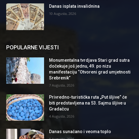
Danas isplata invalidnina
10 Augusta, 2026
POPULARNE VIJESTI
Monumentalna tvrdjava Stari grad sutra
dočekuje još jednu, 49. po nizu
manifestaciju “Otvoreni grad umjetnosti
Srebrenik”
7 Augusta, 2026
Privredno-turistička ruta „Put šljive“ će
biti predstavljena na 53. Sajmu šljive u
Gradačcu
4 Augusta, 2026
Danas sunačano i veoma toplo
6 Augusta, 2026