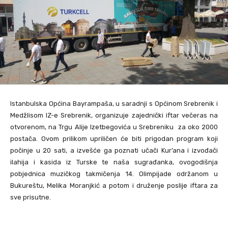
Istanbulska Općina Bayrampaša, u saradnji s Općinom Srebrenik i
Medžlisom IZ-e Srebrenik, organizuje zajednički iftar večeras na
otvorenom, na Trgu Alije Izetbegovića u Srebreniku za oko 2000
postača. Ovom prilikom upriličen će biti prigodan program koji
počinje u 20 sati, a izvešće ga poznati učači Kur’ana i izvođači
ilahija i kasida iz Turske te naša sugrađanka, ovogodišnja
pobjednica muzičkog takmičenja 14. Olimpijade održanom u
Bukureštu, Melika Moranjkić a potom i druženje poslije iftara za
sve prisutne.