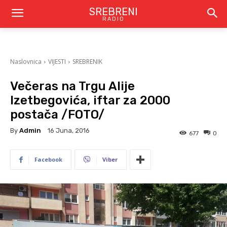
SREBRENI
RADIO
Naslovnica
VIJESTI
SREBRENIK
Večeras na Trgu Alije
Izetbegovića, iftar za 2000
postača /FOTO/
By
Admin
16 Juna, 2016
677
0
Facebook
Viber