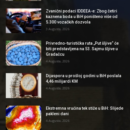
Zvanični podaci IDDEEA-e: Zbog četiri
kaznena boda u BiH poništeno više od
5.300 vozačkih dozvola
3 Augusta, 2026
Privredno-turistička ruta „Put šljive“ će
biti predstavljena na 53. Sajmu šljive u
Gradačcu
4 Augusta, 2026
Dijaspora u prošloj godini u BiH poslala
4,46 milijardi KM
4 Augusta, 2026
Ekstremna vrućina tek stiže u BiH: Slijede
pakleni dani
4 Augusta, 2026