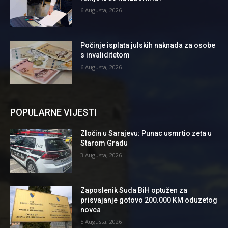
6 Augusta, 2026
Počinje isplata julskih naknada za osobe
s invaliditetom
6 Augusta, 2026
POPULARNE VIJESTI
Zločin u Sarajevu: Punac usmrtio zeta u
Starom Gradu
3 Augusta, 2026
Zaposlenik Suda BiH optužen za
prisvajanje gotovo 200.000 KM oduzetog
novca
5 Augusta, 2026