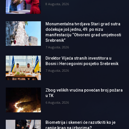
8 Augusta, 2026
Monumentalna tvrdjava Stari grad sutra
dočekuje još jednu, 49. po nizu
manifestaciju “Otvoreni grad umjetnosti
Srebrenik”
7 Augusta, 2026
Direktor Vijeća stranih investitora u
Bosni i Hercegovini posjetio Srebrenik
7 Augusta, 2026
Zbog velikih vrućina povećan broj požara
u TK
6 Augusta, 2026
Biometrija i skeneri će razotkriti ko je
ranije krao na izborima?