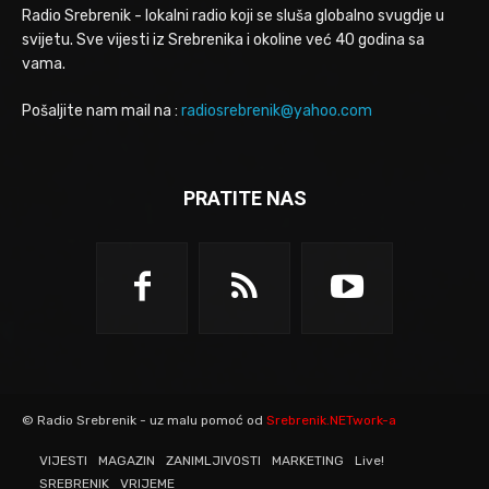
Radio Srebrenik - lokalni radio koji se sluša globalno svugdje u
svijetu. Sve vijesti iz Srebrenika i okoline već 40 godina sa
vama.
Pošaljite nam mail na :
radiosrebrenik@yahoo.com
PRATITE NAS
© Radio Srebrenik - uz malu pomoć od
Srebrenik.NETwork-a
VIJESTI
MAGAZIN
ZANIMLJIVOSTI
MARKETING
Live!
SREBRENIK
VRIJEME