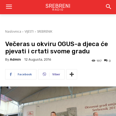
SREBRENI
RADIO
Naslovnica
VIJESTI
SREBRENIK
Večeras u okviru OGUS-a djeca će
pjevati i crtati svome gradu
By
Admin
12 Augusta, 2016
197
0
Facebook
Viber