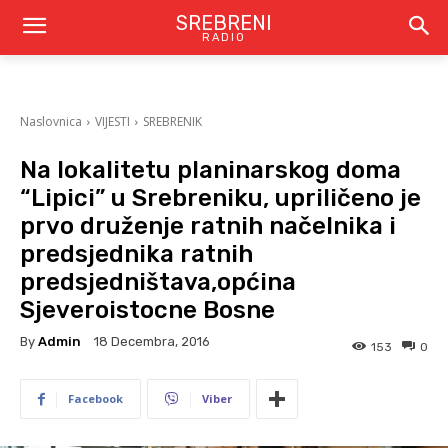
SREBRENI
RADIO
Naslovnica
VIJESTI
SREBRENIK
Na lokalitetu planinarskog doma
“Lipici” u Srebreniku, upriličeno je
prvo druženje ratnih načelnika i
predsjednika ratnih
predsjedništava,općina
Sjeveroistocne Bosne
By
Admin
18 Decembra, 2016
153
0
Facebook
Viber