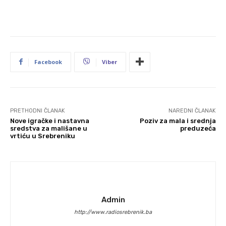
Facebook
Viber
PRETHODNI ČLANAK
NAREDNI ČLANAK
Nove igračke i nastavna
Poziv za mala i srednja
sredstva za mališane u
preduzeća
vrtiću u Srebreniku
Admin
http://www.radiosrebrenik.ba