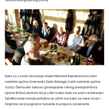
funkcionisanja javnog života.
Kako su u svom obraćanju istakli Mehmed Bajraktarević (ratni
načelnik općine Srebrenik) Selim Bešlagic (ratni načelnik općine
Tuzla) i Šemsudin Sakovic (predsjednik ratnog predsjedništva
općine Brčko) obzirom da je u BiH svako malo na sceni revidiranje i
falsifikovanje istorije potrebno je učinti sve kako se neke stvari i
činjenice ne bi pogrešno tumačile ili potpuno zanemarile.