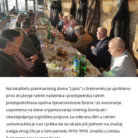
Na lokalitetu planinarskog doma “Lipici” u Srebreniku je upriličeno
prvo druženje ratnih načelnika i predsjednika ratnih
predsjedništava općina Sjeveroistocne Bosne. Uz evociranje
uspomena na dane organizovanja civilnog života,ali i
obezbjedjenja logističke potpore za odbranu BiH u ratnim
uslovima,bila je ovo i prilika da se ukaže još jednom na značaj
svega onog što je u tom periodu 1992-1995. značilo u smislu