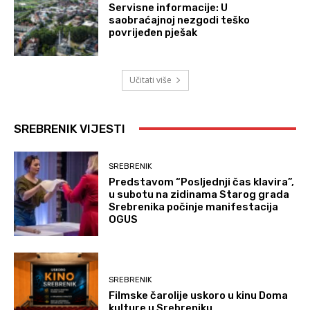
Servisne informacije: U
saobraćajnoj nezgodi teško
povrijeđen pješak
Učitati više
SREBRENIK VIJESTI
SREBRENIK
Predstavom “Posljednji čas klavira”,
u subotu na zidinama Starog grada
Srebrenika počinje manifestacija
OGUS
SREBRENIK
Filmske čarolije uskoro u kinu Doma
kulture u Srebreniku