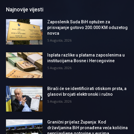
Najnovije vijesti
Zaposlenik Suda BiH optužen za
prisvajanje gotovo 200.000 KM oduzetog
novca
5 Augusta, 2026
Isplata razlike u platama zaposlenima u
institucijama Bosne i Hercegovine
5 Augusta, 2026
Birači će se identificirati otiskom prsta, a
glasovi brojati elektronski i ručno
5 Augusta, 2026
Granični prijelaz Županja: Kod
državljanina BiH pronađena veća količina
neprijavljene gotovine u eurima,