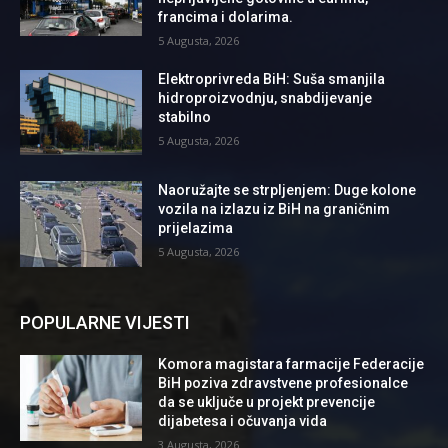
francima i dolarima.
5 Augusta, 2026
Elektroprivreda BiH: Suša smanjila
hidroproizvodnju, snabdijevanje
stabilno
5 Augusta, 2026
Naoružajte se strpljenjem: Duge kolone
vozila na izlazu iz BiH na graničnim
prijelazima
5 Augusta, 2026
POPULARNE VIJESTI
Komora magistara farmacije Federacije
BiH poziva zdravstvene profesionalce
da se uključe u projekt prevencije
dijabetesa i očuvanja vida
3 Augusta, 2026