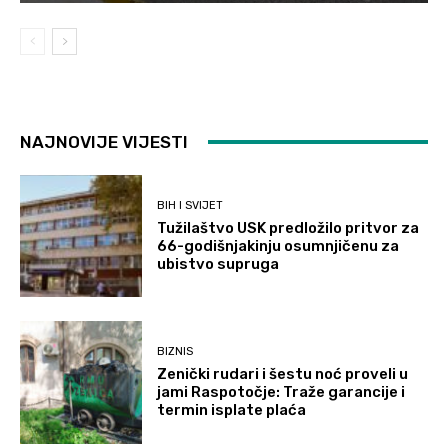
NAJNOVIJE VIJESTI
BIH I SVIJET
Tužilaštvo USK predložilo pritvor za
66-godišnjakinju osumnjičenu za
ubistvo supruga
BIZNIS
Zenički rudari i šestu noć proveli u
jami Raspotočje: Traže garancije i
termin isplate plaća