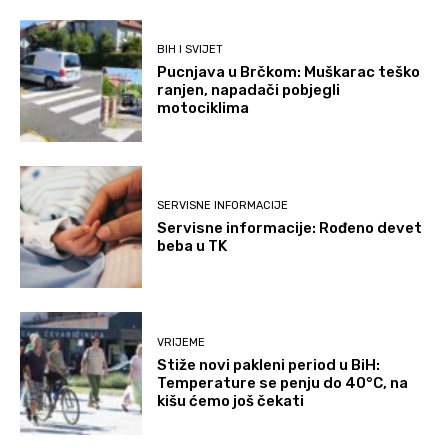
BIH I SVIJET
Pucnjava u Brčkom: Muškarac teško
ranjen, napadači pobjegli
motociklima
SERVISNE INFORMACIJE
Servisne informacije: Rođeno devet
beba u TK
VRIJEME
Stiže novi pakleni period u BiH:
Temperature se penju do 40°C, na
kišu ćemo još čekati