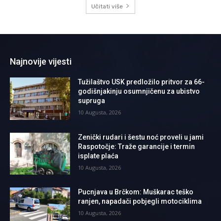
Učitati više
Najnovije vijesti
Tužilaštvo USK predložilo pritvor za 66-
godišnjakinju osumnjičenu za ubistvo
supruga
10 Augusta, 2026
Zenički rudari i šestu noć proveli u jami
Raspotočje: Traže garancije i termin
isplate plaća
10 Augusta, 2026
Pucnjava u Brčkom: Muškarac teško
ranjen, napadači pobjegli motociklima
10 Augusta, 2026