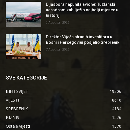
Dijaspora napunila avione: Tuzlanski
aerodrom zabilježio najbolji mjesec u
historiji
3 Augusta, 2026
Direktor Vijeća stranih investitora u
Bosni i Hercegovini posjetio Srebrenik
7 Augusta, 2026
SVE KATEGORIJE
BIH I SVIJET
19306
VIJESTI
8616
SREBRENIK
4184
BIZNIS
1576
Ostale vijesti
1370