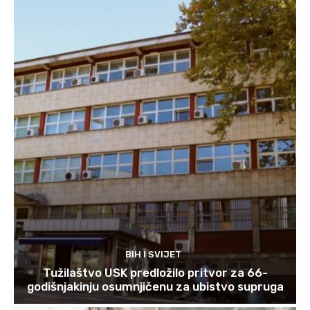
BIH I SVIJET
Tužilaštvo USK predložilo pritvor za 66-
godišnjakinju osumnjičenu za ubistvo supruga