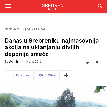
SREBRENI
RADIO
Naslovnica
VIJESTI
BIH I SVIJET
Danas u Srebreniku najmasovnija
akcija na uklanjanju divljih
deponija smeća
By
Admin
14 Maja, 2016
78
0
Facebook
Viber