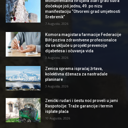
Monumentalna tvrdjava Stari grad sutra
dočekuje još jednu, 49. po nizu
manifestaciju “Otvoreni grad umjetnosti
Srebrenik”
7 Augusta, 2026
Komora magistara farmacije Federacije
BiH poziva zdravstvene profesionalce
da se uključe u projekt prevencije
dijabetesa i očuvanja vida
3 Augusta, 2026
Zenica sprema ispraćaj žrtava,
kolektivna dženaza za nastradale
planinare
3 Augusta, 2026
Zenički rudari i šestu noć proveli u jami
Raspotočje: Traže garancije i termin
isplate plaća
10 Augusta, 2026