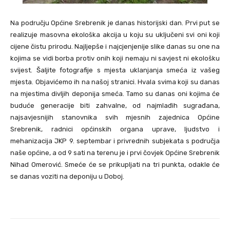
Na području Općine Srebrenik je danas historijski dan. Prvi put se
realizuje masovna ekološka akcija u koju su uključeni svi oni koji
cijene čistu prirodu. Najljepše i najcjenjenije slike danas su one na
kojima se vidi borba protiv onih koji nemaju ni savjest ni ekološku
svijest. Šaljite fotografije s mjesta uklanjanja smeća iz vašeg
mjesta. Objavićemo ih na našoj stranici. Hvala svima koji su danas
na mjestima divljih deponija smeća. Tamo su danas oni kojima će
buduće generacije biti zahvalne, od najmlađih sugrađana,
najsavjesnijih stanovnika svih mjesnih zajednica Općine
Srebrenik, radnici općinskih organa uprave, ljudstvo i
mehanizacija JKP 9. septembar i privrednih subjekata s područja
naše općine, a od 9 sati na terenu je i prvi čovjek Općine Srebrenik
Nihad Omerović. Smeće će se prikupljati na tri punkta, odakle će
se danas voziti na deponiju u Doboj.