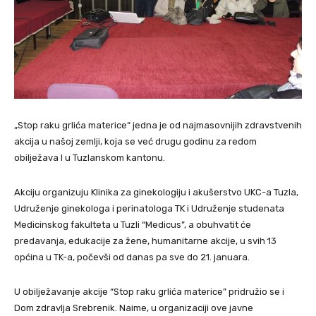
„Stop raku grlića materice“ jedna je od najmasovnijih zdravstvenih
akcija u našoj zemlji, koja se već drugu godinu za redom
obilježava I u Tuzlanskom kantonu.
Akciju organizuju Klinika za ginekologiju i akušerstvo UKC-a Tuzla,
Udruženje ginekologa i perinatologa TK i Udruženje studenata
Medicinskog fakulteta u Tuzli “Medicus”, a obuhvatit će
predavanja, edukacije za žene, humanitarne akcije, u svih 13
općina u TK-a, počevši od danas pa sve do 21. januara.
U obilježavanje akcije “Stop raku grlića materice” pridružio se i
Dom zdravlja Srebrenik. Naime, u organizaciji ove javne