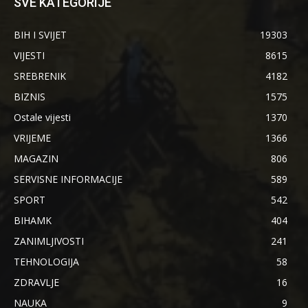
SVE KATEGORIJE
BIH I SVIJET
19303
VIJESTI
8615
SREBRENIK
4182
BIZNIS
1575
Ostale vijesti
1370
VRIJEME
1366
MAGAZIN
806
SERVISNE INFORMACIJE
589
SPORT
542
BIHAMK
404
ZANIMLJIVOSTI
241
TEHNOLOGIJA
58
ZDRAVLJE
16
NAUKA
9