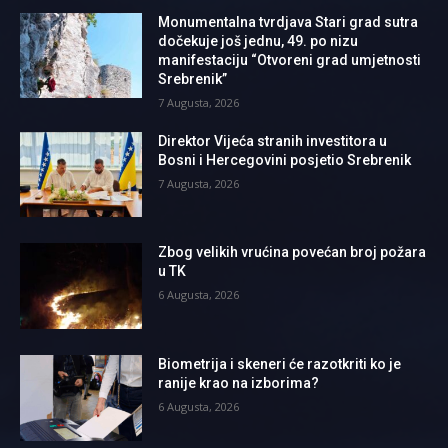
Monumentalna tvrdjava Stari grad sutra
dočekuje još jednu, 49. po nizu
manifestaciju “Otvoreni grad umjetnosti
Srebrenik”
7 Augusta, 2026
Direktor Vijeća stranih investitora u
Bosni i Hercegovini posjetio Srebrenik
7 Augusta, 2026
Zbog velikih vrućina povećan broj požara
u TK
6 Augusta, 2026
Biometrija i skeneri će razotkriti ko je
ranije krao na izborima?
6 Augusta, 2026