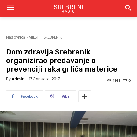
SREBRENI
RADIO
Naslovnica
VIJESTI
SREBRENIK
Dom zdravlja Srebrenik
organizirao predavanje o
prevenciji raka grlića materice
By
Admin
17 Januara, 2017
1141
0
Facebook
Viber