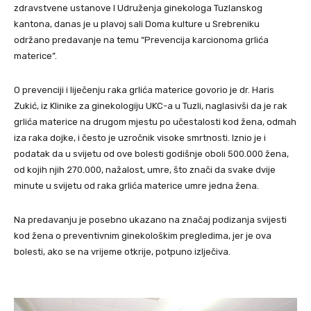
zdravstvene ustanove I Udruženja ginekologa Tuzlanskog
kantona, danas je u plavoj sali Doma kulture u Srebreniku
održano predavanje na temu “Prevencija karcionoma grlića
materice”.
O prevenciji i liječenju raka grlića materice govorio je dr. Haris
Zukić, iz Klinike za ginekologiju UKC-a u Tuzli, naglasivši da je rak
grlića materice na drugom mjestu po učestalosti kod žena, odmah
iza raka dojke, i često je uzročnik visoke smrtnosti. Iznio je i
podatak da u svijetu od ove bolesti godišnje oboli 500.000 žena,
od kojih njih 270.000, nažalost, umre, što znači da svake dvije
minute u svijetu od raka grlića materice umre jedna žena.
Na predavanju je posebno ukazano na značaj podizanja svijesti
kod žena o preventivnim ginekološkim pregledima, jer je ova
bolesti, ako se na vrijeme otkrije, potpuno izlječiva.