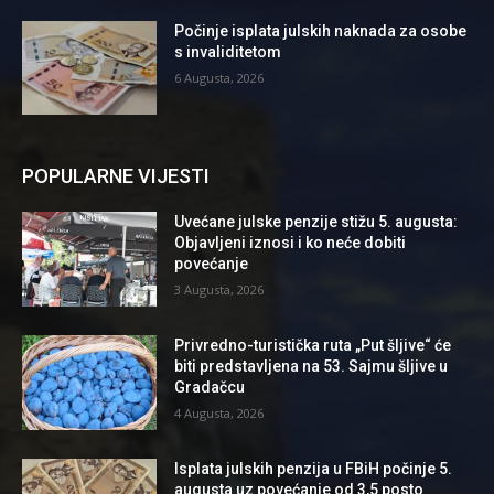
Počinje isplata julskih naknada za osobe
s invaliditetom
6 Augusta, 2026
POPULARNE VIJESTI
Uvećane julske penzije stižu 5. augusta:
Objavljeni iznosi i ko neće dobiti
povećanje
3 Augusta, 2026
Privredno-turistička ruta „Put šljive“ će
biti predstavljena na 53. Sajmu šljive u
Gradačcu
4 Augusta, 2026
Isplata julskih penzija u FBiH počinje 5.
augusta uz povećanje od 3,5 posto