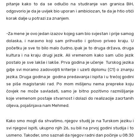
pitanje kako to da se odlučio na studiranje van granica BiH,
odgovorio je da je uvijek bio uporan i ambiciozan, te da je htio otići
korak dalje u potrazi za znanjem.
-Za mene je ovo jedan izazov kojeg sam bio svjestan i prije samog
dolaska, i naravno koji sam prihvatio i gotovo priveo kraju. U
početku je sve to bilo malo čudno, ipak je to druga država, druga
kultura i na kraju drugi jezik. Ali vremenom kako sam učio jezik
postalo je sve lakše i lakše. Prva godina je učenje Turskog jezika
gdje svi moramo zadovoljiti kriterije i uzeti diplomu (C1) o znanju
jezika. Druga godina je godina predavanja i ispita i u trećoj godini
se piše magistarski rad. Po mom mišljenu nema prepreke koju
čovjek ne može savladati, samo je bitno pozitivno razmišljanje
koje vremenom postaje stvarnost i dolazi do realizacije zacrtanih
ciljeva, pojašnjava nam Mehmed.
Kako smo mogli da shvatimo, njegov studij je na Turskom jeziku i
svi njegovi ispiti, ukupno njih 26, su bili na prvoj godini studija i to
usmeno. Također, smo saznali da njegov radni dan počinje u 08:30