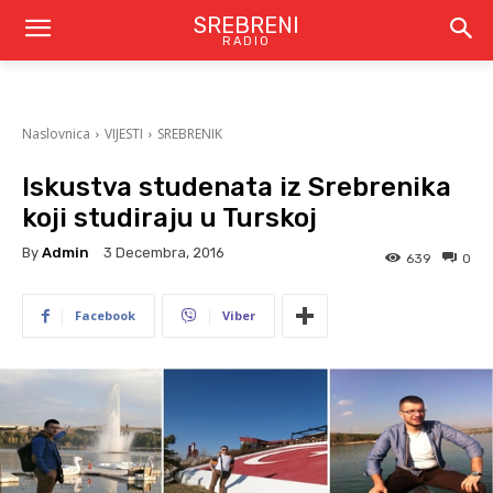
SREBRENI
RADIO
Naslovnica
VIJESTI
SREBRENIK
Iskustva studenata iz Srebrenika
koji studiraju u Turskoj
By
Admin
3 Decembra, 2016
639
0
Facebook
Viber