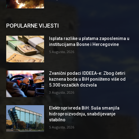
POPULARNE VIJESTI
Isplata razlike u platama zaposlenima u
institucijama Bosne i Hercegovine
5 Augusta, 2026
Zvanični podaci IDDEEA-e: Zbog četiri
kaznena boda u BiH poništeno više od
5.300 vozačkih dozvola
3 Augusta, 2026
Elektroprivreda BiH: Suša smanjila
hidroproizvodnju, snabdijevanje
stabilno
5 Augusta, 2026