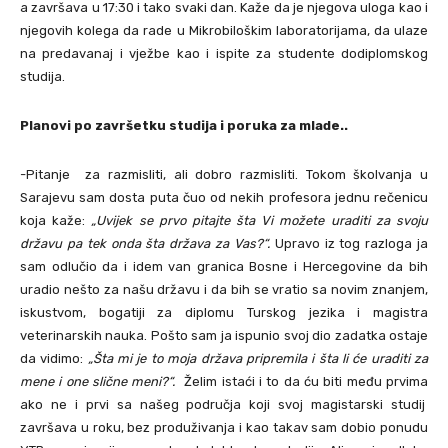
a završava u 17:30 i tako svaki dan. Kaže da je njegova uloga kao i
njegovih kolega da rade u Mikrobiloškim laboratorijama, da ulaze
na predavanaj i vježbe kao i ispite za studente dodiplomskog
studija.
Planovi po završetku studija i poruka za mlade..
-Pitanje za razmisliti, ali dobro razmisliti. Tokom školvanja u
Sarajevu sam dosta puta čuo od nekih profesora jednu rečenicu
koja kaže:
„Uvijek se prvo pitajte šta Vi možete uraditi za svoju
državu pa tek onda šta država za Vas?“.
Upravo iz tog razloga ja
sam odlučio da i idem van granica Bosne i Hercegovine da bih
uradio nešto za našu državu i da bih se vratio sa novim znanjem,
iskustvom, bogatiji za diplomu Turskog jezika i magistra
veterinarskih nauka. Pošto sam ja ispunio svoj dio zadatka ostaje
da vidimo:
„Šta mi je to moja država pripremila i šta li će uraditi za
mene i one slične meni?“.
Želim istaći i to da ću biti među prvima
ako ne i prvi sa našeg područja koji svoj magistarski studij
završava u roku, bez produživanja i kao takav sam dobio ponudu