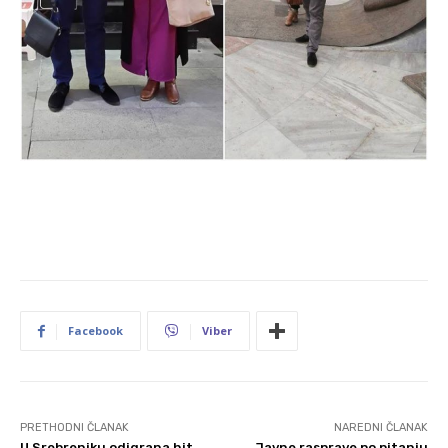
Facebook
Viber
PRETHODNI ČLANAK
NAREDNI ČLANAK
U Srebreniku odigrana hit
Javne rasprave po pitanju