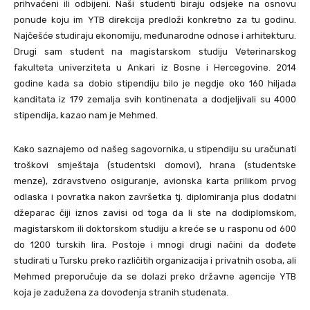
prihvaćeni ili odbijeni. Naši studenti biraju odsjeke na osnovu
ponude koju im YTB direkcija predloži konkretno za tu godinu.
Najčešće studiraju ekonomiju, međunarodne odnose i arhitekturu.
Drugi sam student na magistarskom studiju Veterinarskog
fakulteta univerziteta u Ankari iz Bosne i Hercegovine. 2014
godine kada sa dobio stipendiju bilo je negdje oko 160 hiljada
kanditata iz 179 zemalja svih kontinenata a dodjeljivali su 4000
stipendija, kazao nam je Mehmed.
Kako saznajemo od našeg sagovornika, u stipendiju su uračunati
troškovi smještaja (studentski domovi), hrana (studentske
menze), zdravstveno osiguranje, avionska karta prilikom prvog
odlaska i povratka nakon završetka tj. diplomiranja plus dodatni
džeparac čiji iznos zavisi od toga da li ste na dodiplomskom,
magistarskom ili doktorskom studiju a kreće se u rasponu od 600
do 1200 turskih lira. Postoje i mnogi drugi načini da dođete
studirati u Tursku preko različitih organizacija i privatnih osoba, ali
Mehmed preporučuje da se dolazi preko državne agencije YTB
koja je zadužena za dovođenja stranih studenata.