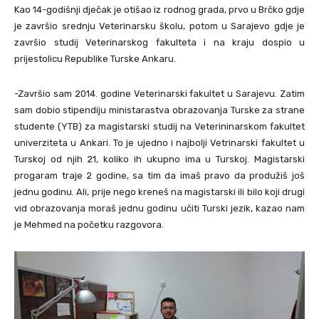
Kao 14-godišnji dječak je otišao iz rodnog grada, prvo u Brčko gdje
je završio srednju Veterinarsku školu, potom u Sarajevo gdje je
završio studij Veterinarskog fakulteta i na kraju dospio u
prijestolicu Republike Turske Ankaru.
-Završio sam 2014. godine Veterinarski fakultet u Sarajevu. Zatim
sam dobio stipendiju ministarastva obrazovanja Turske za strane
studente (YTB) za magistarski studij na Veterininarskom fakultet
univerziteta u Ankari. To je ujedno i najbolji Vetrinarski fakultet u
Turskoj od njih 21, koliko ih ukupno ima u Turskoj. Magistarski
progaram traje 2 godine, sa tim da imaš pravo da produžiš još
jednu godinu. Ali, prije nego kreneš na magistarski ili bilo koji drugi
vid obrazovanja moraš jednu godinu učiti Turski jezik, kazao nam
je Mehmed na početku razgovora.