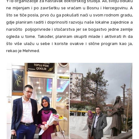
YTB organizacije za nastavak doktorskog studija. Ali, svoju odluku
ne mijenjam i po završetku se vraćam u Bosnu i Hercegovinu. A
što se tiče posla, prvo ću ga pokušati naći u svom rodnom gradu,
gdje planiram raditi i doprinositi razvoju naše lokalne zajednice a
naročito poljoprivrede i stočarstva jer se bogastvo jedne zemlje
ogleda u tome. Također, planiram okupiti mlade i aktivirati ih da
što više ulažu u sebe i koriste ovakve i slične program kao ja,
rekao je Mehmed.