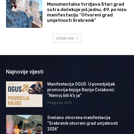
Monumentalna tvrdjava Stari grad
sutra dočekuje još jednu, 49. po nizu
manifestaciju “Otvoreni grad
umjetnosti Srebrenik”
Učitati više
Najnovije vijesti
Manifestacija OGUS: U ponedjeljak
promocija knjige Razije Čolaković:
“Nemoj biti k’o ja”
9 Augusta, 2026
Svečano otvorena manifestacija
“Srebrenik otvoreni grad umjetnosti
2026”