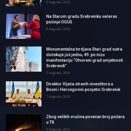
9 Augusta, 2026
Na Starom gradu Srebreniku večeras
počinje OGUS
8 Augusta, 2026
Monumentalna tvrdjava Stari grad sutra
dočekuje još jednu, 49. po nizu
manifestaciju “Otvoreni grad umjetnosti
Srebrenik”
7 Augusta, 2026
Direktor Vijeća stranih investitora u
Bosni i Hercegovini posjetio Srebrenik
7 Augusta, 2026
Zbog velikih vrućina povećan broj požara
u TK
6 Augusta, 2026