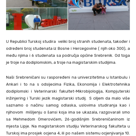
U Republici Turskoj studira veliki broj stranih studenata, također i
određeni broj studenata iz Bosne i Hercegovine ( njih oko 300), a
među njima i 6 studenata sa područja općine Srebrenik. Od toga
je troje na dodiplomskim, a troje na magistarskim studijima.
Naši Srebreničani su raspoređeni na univerzitetima u Istanbulu i
Ankari i to na s odsijecima Fizika, Ekonomija i Elektrotehnika
dodiplomski i Veterinarski fakultet-Mikrobijologija, Kompjuterski
inžinjering i Turski jezik magistarski studij. S ciljem da malo više
saznamo o načinu samog odlaska, uslovima studiranja kao i
njihovom mišljenju o šansi koja ima se ukazala, razgovarali smo
sa Mehmedom Omerovićem, 26-godišnjim Srebreničaninom iz
mjesta Lipje. Na magistarskom studiju Veterinarskog fakulteta u
Turskoj ima prosjek ocjena 4, ili po našem sistemu ocjenjivanja 10.