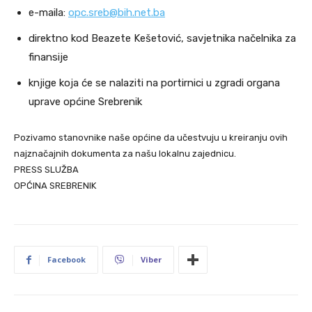
e-maila:
opc.sreb@bih.net.ba
direktno kod Beazete Kešetović, savjetnika načelnika za
finansije
knjige koja će se nalaziti na portirnici u zgradi organa
uprave općine Srebrenik
Pozivamo stanovnike naše općine da učestvuju u kreiranju ovih
najznačajnih dokumenta za našu lokalnu zajednicu.
PRESS SLUŽBA
OPĆINA SREBRENIK
Facebook
Viber