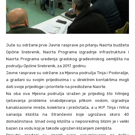
Juče su održane prve Javne rasprave po pitanju Nacrta budžeta
Općine Srebrenik, Nacrta Programa izgradnje infrastrukture i
Nacrta Programa uređenja gradskog građevinskog zemljišta na
području Općine Srebrenik, za 2017. godinu.
Javne rasprave su održane za Mjesna područja Tinja i Podorašje,
a građani su svojim prijedlozima i u direktnim kontaktima mogli
dati svoje prijedloge i prioritete na predložene Nacrte.
Na oba ova Mjesna područja izražen je prijedlog što hitnijeg
rješavanja problema snabdijevanja pitkom vodom, izgradnja
kanalizacione mreže, kolektora i prečistača, a u M.P. Tinja i hitna
sanacija klizišta na Strančevici koje ugrožava skoro 40
domaćinstava. Iznad ovog klizišta u neposrednoj blizini je i veliki
bazen za vodu koji je takođe ugrožen klizanjem zemljišta.