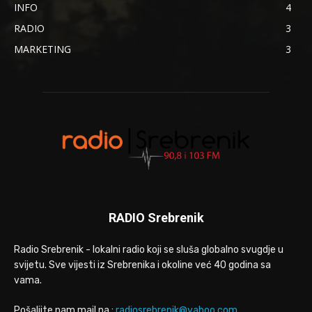
INFO
4
RADIO
3
MARKETING
3
RADIO Srebrenik
Radio Srebrenik - lokalni radio koji se sluša globalno svugdje u
svijetu. Sve vijesti iz Srebrenika i okoline već 40 godina sa
vama.
Pošaljite nam mail na :
radiosrebrenik@yahoo.com