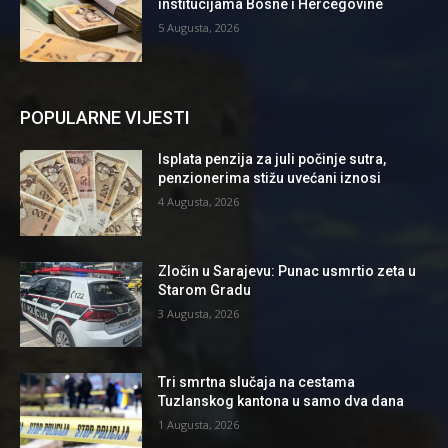
institucijama Bosne i Hercegovine
5 Augusta, 2026
POPULARNE VIJESTI
Isplata penzija za juli počinje sutra,
penzionerima stižu uvećani iznosi
4 Augusta, 2026
Zločin u Sarajevu: Punac usmrtio zeta u
Starom Gradu
3 Augusta, 2026
Tri smrtna slučaja na cestama
Tuzlanskog kantona u samo dva dana
1 Augusta, 2026