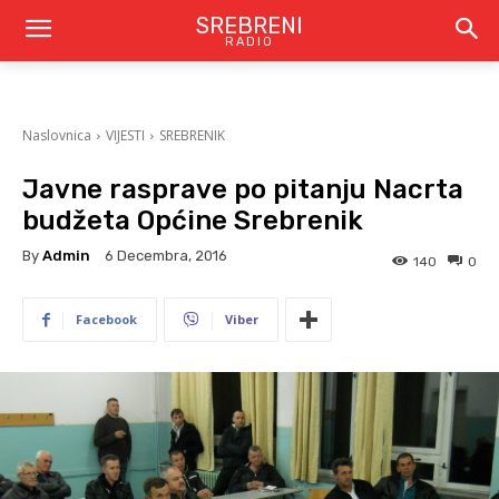
SREBRENI
RADIO
Naslovnica
VIJESTI
SREBRENIK
Javne rasprave po pitanju Nacrta
budžeta Općine Srebrenik
By
Admin
6 Decembra, 2016
140
0
Facebook
Viber