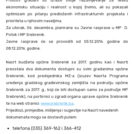
Prisutni građani su izrazili svoje razumijevanje za tešku
ekonomsku situaciju i realnost u kojoj živimo, ali su pokazali
optimizam po pitanju predloženih infrastrukturnih projekata i
prioriteta u njihovim naseljima.
Za utorak, 06. decembra, planirane su Javne rasprave u MP D.
Potok i MP Srebrenik.
Javne rasprave će se provoditi od 05.12.2016. godine do
08.12.2016. godine.
Nacrt budžeta općine Srebrenik za 2017. godinu kao i Nacrti
preostala dva dokumenta dostupni su svim građanima općine
Srebrenik, kod predsjednika MZ-a (izuzev Nacrta Programa
uređenja gradskog građevinskog zemljišta na području općine
Srebrenik za 2017. g., koji će biti dostupan samo za područje MP
Srebrenik), na portirnici u zgradi organa uprave općine Srebrenik
te na web stranici:
www.srebrenik.ba
.
Prijedlozi, primjedbe, mišljenja i sugestije na Nacrt
navedenih
dokumenata mogu se dostaviti putem:
telefona (035) 369-162 i 366-412