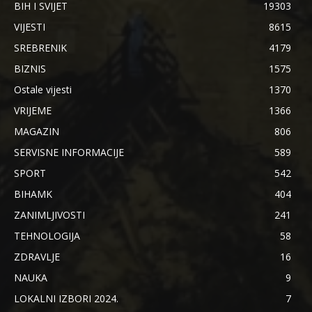
BIH I SVIJET
19303
VIJESTI
8615
SREBRENIK
4179
BIZNIS
1575
Ostale vijesti
1370
VRIJEME
1366
MAGAZIN
806
SERVISNE INFORMACIJE
589
SPORT
542
BIHAMK
404
ZANIMLJIVOSTI
241
TEHNOLOGIJA
58
ZDRAVLJE
16
NAUKA
9
LOKALNI IZBORI 2024.
7