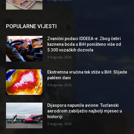
POPULARNE VIJESTI
Zvanični podaci IDDEEA-e: Zbog četiri
kaznena boda u BiH poništeno više od
5.300 vozačkih dozvola
3 Augusta, 2026
Ekstremna vrućina tek stiže u BiH: Slijede
pakleni dani
4 Augusta, 2026
Dijaspora napunila avione: Tuzlanski
aerodrom zabilježio najbolji mjesec u
historiji
3 Augusta, 2026