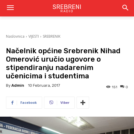
SREBRENI
RADIO
Naslovnica
VIJESTI
SREBRENIK
Načelnik općine Srebrenik Nihad
Omerović uručio ugovore o
stipendiranju nadarenim
učenicima i studentima
By
Admin
10 Februara, 2017
151
0
Facebook
Viber