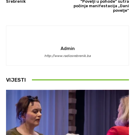
Srebrenik
“Povelji u pohode” sutra
počinje manifestacija „Dani
povelje“
Admin
http://www.radiosrebrenik.ba
VIJESTI