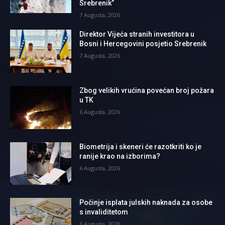
Srebrenik”
7 Augusta, 2026
Direktor Vijeća stranih investitora u
Bosni i Hercegovini posjetio Srebrenik
7 Augusta, 2026
Zbog velikih vrućina povećan broj požara
u TK
6 Augusta, 2026
Biometrija i skeneri će razotkriti ko je
ranije krao na izborima?
6 Augusta, 2026
Počinje isplata julskih naknada za osobe
s invaliditetom
6 Augusta, 2026