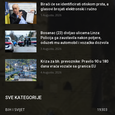
Birači će se identificirati otiskom prsta, a
glasovi brojati elektronski i ručno
5 Augusta, 2026
Bosanac (23) divljao ulicama Linza:
Policija ga zaustavila nakon potjere,
oduzeti mu automobil i vozačka dozvola
3 Augusta, 2026
Kriza za bh. prevoznike: Pravilo 90 u 180
dana vraća vozače sa granica EU
4 Augusta, 2026
SVE KATEGORIJE
BIH I SVIJET
19303