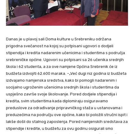
Danas je u plavoj sali Doma kulture u Srebreniku održana
prigodna svečanost na kojoj su potpisani ugovori o dodjeli
stipendija i kredita nadarenim učenicima i studentima s područja
srebreničke općine. Ugovori su potpisani sa 26 učenika srednjih
škola i 62 studenta, a za ove namjene Općina Srebrenik će iz
budžeta izdvojiti 62.600 maraka. –„Već dugi niz godina iz budžeta
izdvajamo namjenska sredstva, kako bi pomogli nadarenim i
socijalno ugroženim učenicima srednjih škola i studentima da
uspješno završe svoje školovanje. Pored dodjele stipendija i
kredita, svim studentima kada diplomiraju osiguravamo
preduslove za odrađivanje pripravničkog staža u ustanovama i
preduzećima na području ove općine, kako bi položili stručni ispit i
lakše došli do stalnog zaposlenja. Pored namjenskih sredstava za
stipendije i kredite, u budžetu za ovu godinu osigurali smo