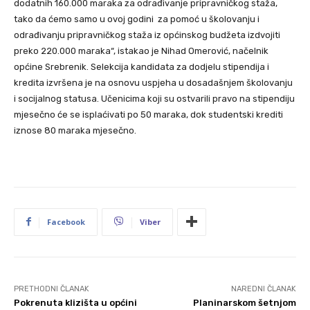
dodatnih 160.000 maraka za odrađivanje pripravničkog staža,
tako da ćemo samo u ovoj godini za pomoć u školovanju i
odrađivanju pripravničkog staža iz općinskog budžeta izdvojiti
preko 220.000 maraka“, istakao je Nihad Omerović, načelnik
općine Srebrenik. Selekcija kandidata za dodjelu stipendija i
kredita izvršena je na osnovu uspjeha u dosadašnjem školovanju
i socijalnog statusa. Učenicima koji su ostvarili pravo na stipendiju
mjesečno će se isplaćivati po 50 maraka, dok studentski krediti
iznose 80 maraka mjesečno.
Facebook
Viber
PRETHODNI ČLANAK
NAREDNI ČLANAK
Pokrenuta klizišta u općini
Planinarskom šetnjom