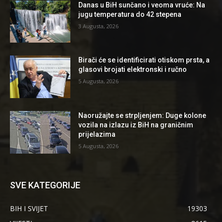
Danas u BiH sunčano i veoma vruće: Na
jugu temperatura do 42 stepena
3 Augusta, 2026
Birači će se identificirati otiskom prsta, a
glasovi brojati elektronski i ručno
5 Augusta, 2026
Naoružajte se strpljenjem: Duge kolone
vozila na izlazu iz BiH na graničnim
prijelazima
5 Augusta, 2026
SVE KATEGORIJE
BIH I SVIJET
19303