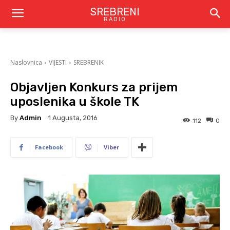
SREBRENI
RADIO
Naslovnica
VIJESTI
SREBRENIK
Objavljen Konkurs za prijem
uposlenika u škole TK
By
Admin
1 Augusta, 2016
112
0
Facebook
Viber