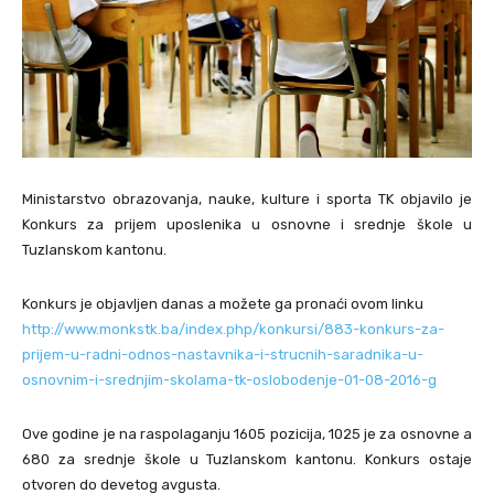
Ministarstvo obrazovanja, nauke, kulture i sporta TK objavilo je
Konkurs za prijem uposlenika u osnovne i srednje škole u
Tuzlanskom kantonu.
Konkurs je objavljen danas a možete ga pronaći ovom linku
http://www.monkstk.ba/index.php/konkursi/883-konkurs-za-
prijem-u-radni-odnos-nastavnika-i-strucnih-saradnika-u-
osnovnim-i-srednjim-skolama-tk-oslobodenje-01-08-2016-g
Ove godine je na raspolaganju 1605 pozicija, 1025 je za osnovne a
680 za srednje škole u Tuzlanskom kantonu. Konkurs ostaje
otvoren do devetog avgusta.