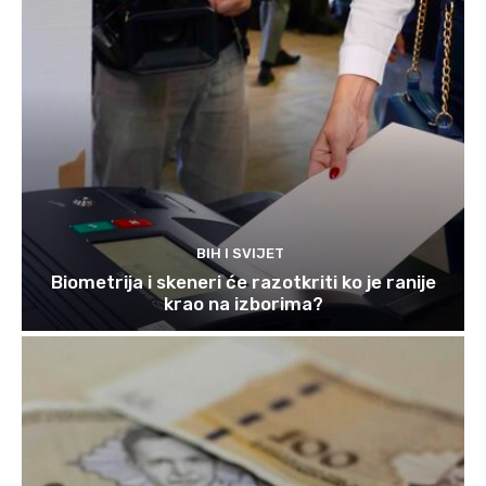
BIH I SVIJET
Biometrija i skeneri će razotkriti ko je ranije
krao na izborima?