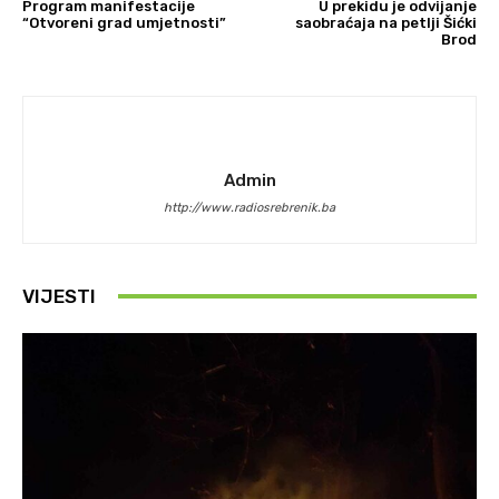
Program manifestacije
U prekidu je odvijanje
“Otvoreni grad umjetnosti”
saobraćaja na petlji Šićki
Brod
Admin
http://www.radiosrebrenik.ba
VIJESTI