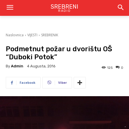
SREBRENI
RADIO
Naslovnica
VIJESTI
SREBRENIK
Podmetnut požar u dvorištu OŠ
“Duboki Potok”
By
Admin
4 Augusta, 2016
125
0
Facebook
Viber