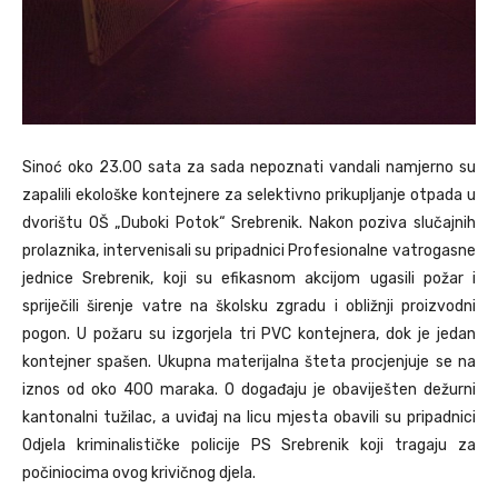
Sinoć oko 23.00 sata za sada nepoznati vandali namjerno su
zapalili ekološke kontejnere za selektivno prikupljanje otpada u
dvorištu OŠ „Duboki Potok“ Srebrenik. Nakon poziva slučajnih
prolaznika, intervenisali su pripadnici Profesionalne vatrogasne
jednice Srebrenik, koji su efikasnom akcijom ugasili požar i
spriječili širenje vatre na školsku zgradu i obližnji proizvodni
pogon. U požaru su izgorjela tri PVC kontejnera, dok je jedan
kontejner spašen. Ukupna materijalna šteta procjenjuje se na
iznos od oko 400 maraka. O događaju je obaviješten dežurni
kantonalni tužilac, a uviđaj na licu mjesta obavili su pripadnici
Odjela kriminalističke policije PS Srebrenik koji tragaju za
počiniocima ovog krivičnog djela.