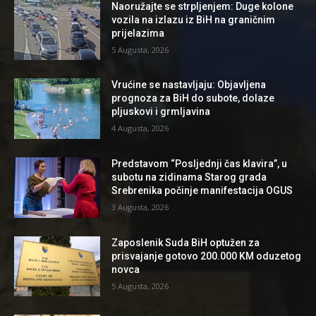
Naoružajte se strpljenjem: Duge kolone
vozila na izlazu iz BiH na graničnim
prijelazima
5 Augusta, 2026
Vrućine se nastavljaju: Objavljena
prognoza za BiH do subote, dolaze
pljuskovi i grmljavina
4 Augusta, 2026
Predstavom “Posljednji čas klavira”, u
subotu na zidinama Starog grada
Srebrenika počinje manifestacija OGUS
3 Augusta, 2026
Zaposlenik Suda BiH optužen za
prisvajanje gotovo 200.000 KM oduzetog
novca
5 Augusta, 2026