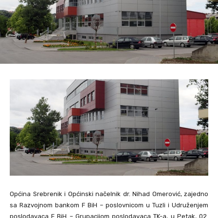
Općina Srebrenik i Općinski načelnik dr. Nihad Omerović, zajedno
sa Razvojnom bankom F BiH – poslovnicom u Tuzli i Udruženjem
poslodavaca F BiH – Grupacijom poslodavaca TK-a, u Petak, 02.