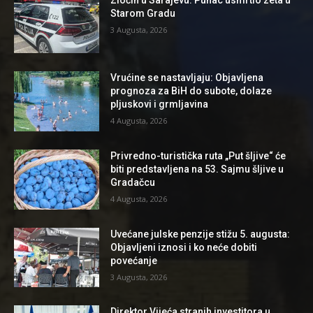
Starom Gradu
3 Augusta, 2026
Vrućine se nastavljaju: Objavljena
prognoza za BiH do subote, dolaze
pljuskovi i grmljavina
4 Augusta, 2026
Privredno-turistička ruta „Put šljive“ će
biti predstavljena na 53. Sajmu šljive u
Gradačcu
4 Augusta, 2026
Uvećane julske penzije stižu 5. augusta:
Objavljeni iznosi i ko neće dobiti
povećanje
3 Augusta, 2026
Direktor Vijeća stranih investitora u