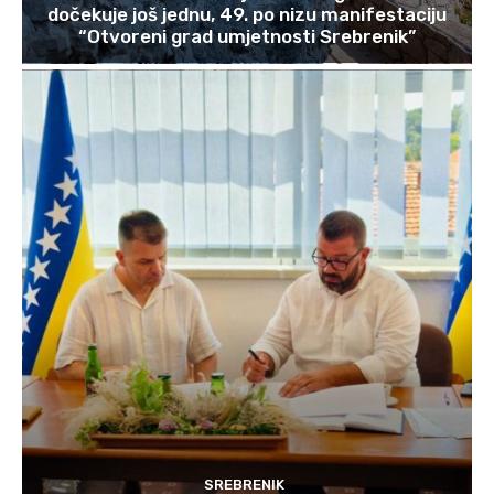
dočekuje još jednu, 49. po nizu manifestaciju
“Otvoreni grad umjetnosti Srebrenik”
SREBRENIK