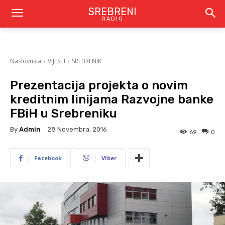
SREBRENI
RADIO
Naslovnica
VIJESTI
SREBRENIK
Prezentacija projekta o novim
kreditnim linijama Razvojne banke
FBiH u Srebreniku
By
Admin
28 Novembra, 2016
69
0
Facebook
Viber