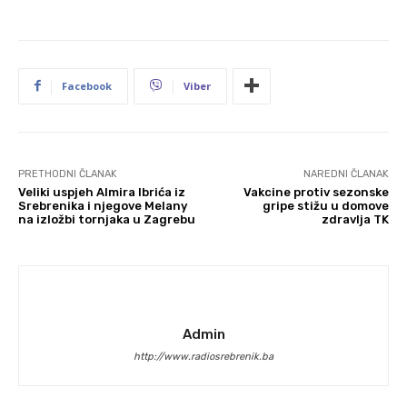
Facebook
Viber
PRETHODNI ČLANAK
NAREDNI ČLANAK
Veliki uspjeh Almira Ibrića iz
Vakcine protiv sezonske
Srebrenika i njegove Melany
gripe stižu u domove
na izložbi tornjaka u Zagrebu
zdravlja TK
Admin
http://www.radiosrebrenik.ba