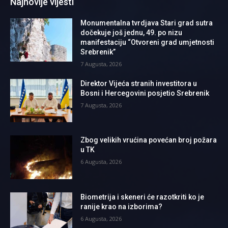
Najnovije vijesti
Monumentalna tvrdjava Stari grad sutra
dočekuje još jednu, 49. po nizu
manifestaciju “Otvoreni grad umjetnosti
Srebrenik”
7 Augusta, 2026
Direktor Vijeća stranih investitora u
Bosni i Hercegovini posjetio Srebrenik
7 Augusta, 2026
Zbog velikih vrućina povećan broj požara
u TK
6 Augusta, 2026
Biometrija i skeneri će razotkriti ko je
ranije krao na izborima?
6 Augusta, 2026