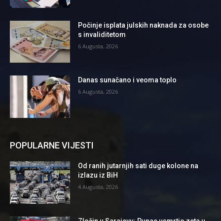
Počinje isplata julskih naknada za osobe
s invaliditetom
6 Augusta, 2026
Danas sunačano i veoma toplo
6 Augusta, 2026
POPULARNE VIJESTI
Od ranih jutarnjih sati duge kolone na
izlazu iz BiH
4 Augusta, 2026
Zločin u Sarajevu: Punac usmrtio zeta u