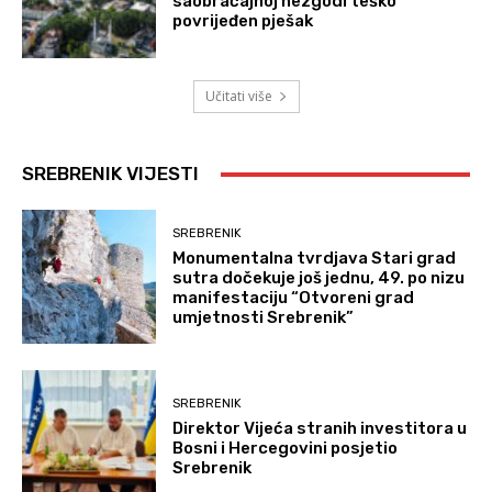
saobraćajnoj nezgodi teško
povrijeđen pješak
Učitati više
SREBRENIK VIJESTI
SREBRENIK
Monumentalna tvrdjava Stari grad
sutra dočekuje još jednu, 49. po nizu
manifestaciju “Otvoreni grad
umjetnosti Srebrenik”
SREBRENIK
Direktor Vijeća stranih investitora u
Bosni i Hercegovini posjetio
Srebrenik