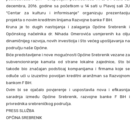
decembra, 2016. godine sa početkom u 14 sati u Plavoj sali JU
“Centar za kulturu i informisanje” organizuju prezentaciju
projekta o novim kreditnim linijama Razvojne banke F BiH.
Kruna je to dugih nastojanja i zalaganja Općine Srebrenik i
Općinskog načelnika dr. Nihada Omerovića usmjerenih ka cilju
dinamičnijeg razvoja, novih investicija i što većeg upošljavanja na
području naše Općine.
Biće predstavljene i nove mogućnosti Općine Srebrenik vezane za
subvencioniranje kamata od strane lokalne zajednice, što bi
takođe bio značajan podsticaj kompanijama i firmama koje se
odluče ući u izuzetno povoljan kreditni aranžman sa Razvojnom
bankom F BiH.
Ovim bi se ojačalo povjerenje i uspostavila nova i efikasnija
saradnja između Općine Srebrenik, razvojne banke F BiH i
privrednika srebreničkog područja.
PRESS SLUŽBA
OPĆINA SREBRENIK