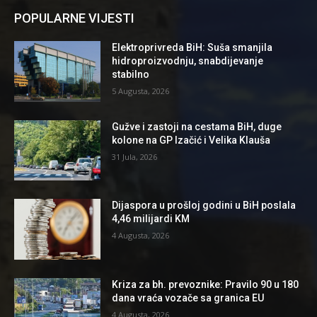
POPULARNE VIJESTI
Elektroprivreda BiH: Suša smanjila
hidroproizvodnju, snabdijevanje
stabilno
5 Augusta, 2026
Gužve i zastoji na cestama BiH, duge
kolone na GP Izačić i Velika Klauša
31 Jula, 2026
Dijaspora u prošloj godini u BiH poslala
4,46 milijardi KM
4 Augusta, 2026
Kriza za bh. prevoznike: Pravilo 90 u 180
dana vraća vozače sa granica EU
4 Augusta, 2026