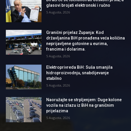
glasovi brojati elektronski i ručno
5 Augusta, 2026
Granični prijelaz Županja: Kod
državljanina BiH pronađena veća količina
neprijavljene gotovine u eurima,
francima i dolarima.
5 Augusta, 2026
Elektroprivreda BiH: Suša smanjila
hidroproizvodnju, snabdijevanje
stabilno
5 Augusta, 2026
Naoružajte se strpljenjem: Duge kolone
vozila na izlazu iz BiH na graničnim
prijelazima
5 Augusta, 2026