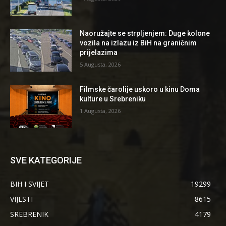
Naoružajte se strpljenjem: Duge kolone
vozila na izlazu iz BiH na graničnim
prijelazima
5 Augusta, 2026
Filmske čarolije uskoro u kinu Doma
kulture u Srebreniku
1 Augusta, 2026
SVE KATEGORIJE
BIH I SVIJET
19299
VIJESTI
8615
SREBRENIK
4179