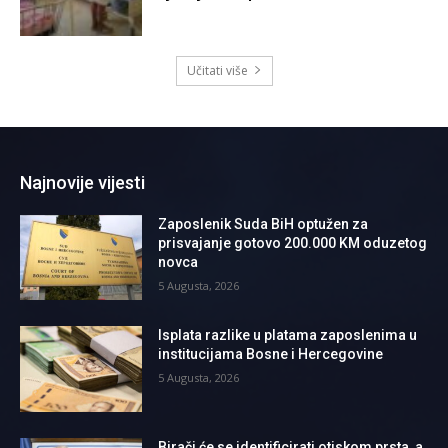
Učitati više
Najnovije vijesti
Zaposlenik Suda BiH optužen za
prisvajanje gotovo 200.000 KM oduzetog
novca
5 Augusta, 2026
Isplata razlike u platama zaposlenima u
institucijama Bosne i Hercegovine
5 Augusta, 2026
Birači će se identificirati otiskom prsta, a