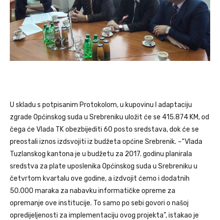
U skladu s potpisanim Protokolom, u kupovinu I adaptaciju
zgrade Općinskog suda u Srebreniku uložit će se 415.874 KM, od
čega će Vlada TK obezbijediti 60 posto sredstava, dok će se
preostali iznos izdsvojiti iz budžeta općine Srebrenik. –“Vlada
Tuzlanskog kantona je u budžetu za 2017. godinu planirala
sredstva za plate uposlenika Općinskog suda u Srebreniku u
četvrtom kvartalu ove godine, a izdvojit ćemo i dodatnih
50.000 maraka za nabavku informatičke opreme za
opremanje ove institucije. To samo po sebi govori o našoj
opredijeljenosti za implementaciju ovog projekta”, istakao je