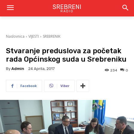
SREBRENI
RADIO
Naslovnica
VIJESTI
SREBRENIK
Stvaranje preduslova za početak
rada Općinskog suda u Srebreniku
By
Admin
24 Aprila, 2017
234
0
Facebook
Viber