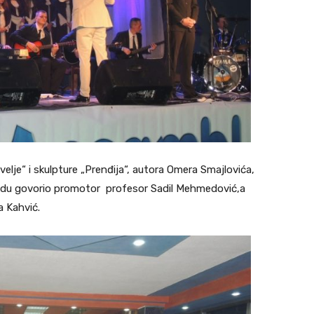
elje“ i skulpture „Prenđija“, autora Omera Smajlovića,
 radu govorio promotor profesor Sadil Mehmedović,a
a Kahvić.