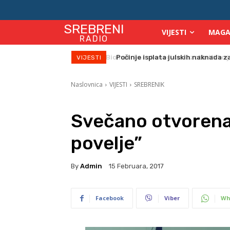
SREBRENI
VIJESTI
MAGA
RADIO
Počinje isplata julskih naknada za
VIJESTI
Naslovnica
VIJESTI
SREBRENIK
Svečano otvorena
povelje”
By
Admin
15 Februara, 2017
Facebook
Viber
Wh