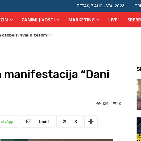
PETAK, 7 AUGUSTA, 2026
PR
ZIN
ZANIMLJIVOSTI
MARKETING
LIVE!
SREBR
 osobe s invaliditetom
S
 manifestacija “Dani
129
0
atsApp
Email
X