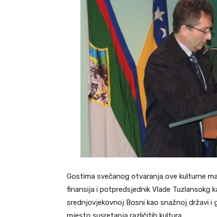
Gostima svečanog otvaranja ove kulturne mani
finansija i potpredsjednik Vlade Tuzlansokg k
srednjovjekovnoj Bosni kao snažnoj državi i g
mjesto susretanja različitih kultura.