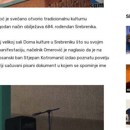
S
oć je svečano otvorio tradicionalnu kulturnu
igodan način obilježava 684. rođendan Srebrenika.
 velikoj sali Doma kulture u Srebreniku što su svojim
ifestaciju, načelnik Omerović je naglasio da je na
bosanski ban Stjepan Kotromanić izdao poznatu povelju
ariji sačuvani pisani dokument u kojem se spominje ime