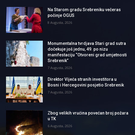
Na Starom gradu Srebreniku večeras
počinje OGUS
8 Augusta, 2026
Monumentalna tvrdjava Stari grad sutra
dočekuje još jednu, 49. po nizu
manifestaciju “Otvoreni grad umjetnosti
Srebrenik”
7 Augusta, 2026
Direktor Vijeća stranih investitora u
Bosni i Hercegovini posjetio Srebrenik
7 Augusta, 2026
Zbog velikih vrućina povećan broj požara
u TK
6 Augusta, 2026