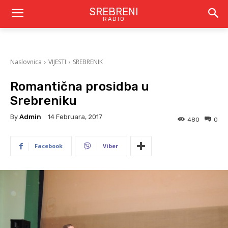
SREBRENI
RADIO
Naslovnica
VIJESTI
SREBRENIK
Romantična prosidba u
Srebreniku
By
Admin
14 Februara, 2017
480
0
Facebook
Viber