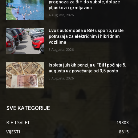
prognoza za BiH do subote, dolaze
pljuskovi i grmljavina
4 Augusta, 2026
Uvoz automobila u BiH usporio, raste
potražnja za električnim i hibridnim
vozilima
3 Augusta, 2026
Isplata julskih penzija u FBiH počinje 5.
augusta uz povećanje od 3,5 posto
3 Augusta, 2026
SVE KATEGORIJE
BIH I SVIJET
19303
VIJESTI
8615