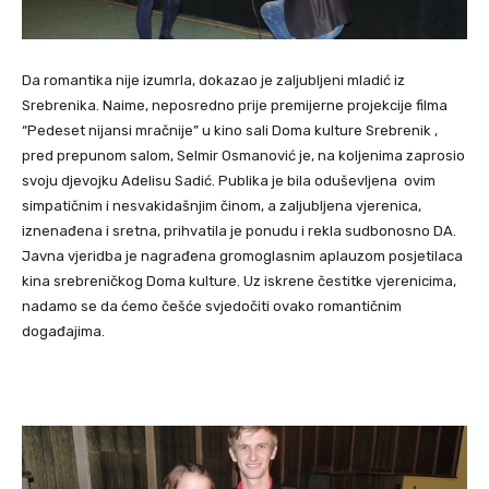
Da romantika nije izumrla, dokazao je zaljubljeni mladić iz
Srebrenika. Naime, neposredno prije premijerne projekcije filma
“Pedeset nijansi mračnije” u kino sali Doma kulture Srebrenik ,
pred prepunom salom, Selmir Osmanović je, na koljenima zaprosio
svoju djevojku Adelisu Sadić. Publika je bila oduševljena ovim
simpatičnim i nesvakidašnjim činom, a zaljubljena vjerenica,
iznenađena i sretna, prihvatila je ponudu i rekla sudbonosno DA.
Javna vjeridba je nagrađena gromoglasnim aplauzom posjetilaca
kina srebreničkog Doma kulture. Uz iskrene čestitke vjerenicima,
nadamo se da ćemo češće svjedočiti ovako romantičnim
događajima.