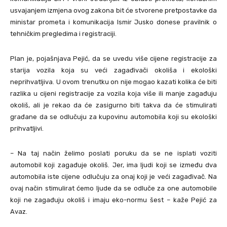
usvajanjem izmjena ovog zakona bit će stvorene pretpostavke da
ministar prometa i komunikacija Ismir Jusko donese pravilnik o
tehničkim pregledima i registraciji.
Plan je, pojašnjava Pejić, da se uvedu više cijene registracije za
starija vozila koja su veći zagađivači okoliša i ekološki
neprihvatljiva. U ovom trenutku on nije mogao kazati kolika će biti
razlika u cijeni registracije za vozila koja više ili manje zagađuju
okoliš, ali je rekao da će zasigurno biti takva da će stimulirati
građane da se odlučuju za kupovinu automobila koji su ekološki
prihvatljivi.
– Na taj način želimo poslati poruku da se ne isplati voziti
automobil koji zagađuje okoliš. Jer, ima ljudi koji se između dva
automobila iste cijene odlučuju za onaj koji je veći zagađivač. Na
ovaj način stimulirat ćemo ljude da se odluče za one automobile
koji ne zagađuju okoliš i imaju eko-normu šest – kaže Pejić za
Avaz.