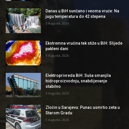
Danas u BiH sunčano i veoma vruće: Na
jugu temperatura do 42 stepena
3 Augusta, 2026
Ekstremna vrućina tek stiže u BiH: Slijede
pakleni dani
4 Augusta, 2026
Elektroprivreda BiH: Suša smanjila
hidroproizvodnju, snabdijevanje
stabilno
5 Augusta, 2026
Zločin u Sarajevu: Punac usmrtio zeta u
Starom Gradu
3 Augusta, 2026