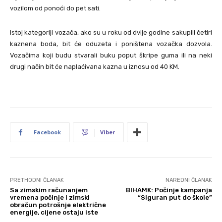
vozilom od ponoći do pet sati.
Istoj kategoriji vozača, ako su u roku od dvije godine sakupili četiri
kaznena boda, bit će oduzeta i poništena vozačka dozvola.
Vozačima koji budu stvarali buku poput škripe guma ili na neki
drugi način bit će naplaćivana kazna u iznosu od 40 KM.
Facebook
Viber
PRETHODNI ČLANAK
NAREDNI ČLANAK
Sa zimskim računanjem
BIHAMK: Počinje kampanja
vremena počinje i zimski
“Siguran put do škole”
obračun potrošnje električne
energije, cijene ostaju iste