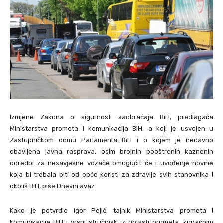
Izmjene Zakona o sigurnosti saobraćaja BiH, predlagača
Ministarstva prometa i komunikacija BiH, a koji je usvojen u
Zastupničkom domu Parlamenta BiH i o kojem je nedavno
obavljena javna rasprava, osim brojnih pooštrenih kaznenih
odredbi za nesavjesne vozače omogućit će i uvođenje novine
koja bi trebala biti od opće koristi za zdravlje svih stanovnika i
okoliš BiH, piše Dnevni avaz.
Kako je potvrdio Igor Pejić, tajnik Ministarstva prometa i
komunikacija BiH i vrsni stručnjak iz oblasti prometa, konačnim