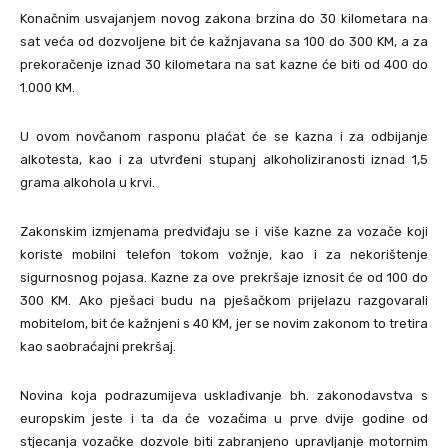
Konačnim usvajanjem novog zakona brzina do 30 kilometara na
sat veća od dozvoljene bit će kažnjavana sa 100 do 300 KM, a za
prekoračenje iznad 30 kilometara na sat kazne će biti od 400 do
1.000 KM.
U ovom novčanom rasponu plaćat će se kazna i za odbijanje
alkotesta, kao i za utvrđeni stupanj alkoholiziranosti iznad 1,5
grama alkohola u krvi.
Zakonskim izmjenama predviđaju se i više kazne za vozače koji
koriste mobilni telefon tokom vožnje, kao i za nekorištenje
sigurnosnog pojasa. Kazne za ove prekršaje iznosit će od 100 do
300 KM. Ako pješaci budu na pješačkom prijelazu razgovarali
mobitelom, bit će kažnjeni s 40 KM, jer se novim zakonom to tretira
kao saobraćajni prekršaj.
Novina koja podrazumijeva usklađivanje bh. zakonodavstva s
europskim jeste i ta da će vozačima u prve dvije godine od
stjecanja vozačke dozvole biti zabranjeno upravljanje motornim