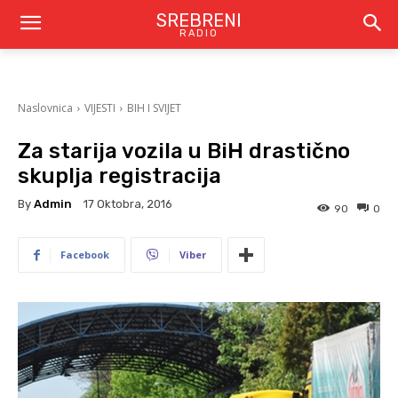
SREBRENI
RADIO
Naslovnica
VIJESTI
BIH I SVIJET
Za starija vozila u BiH drastično
skuplja registracija
By
Admin
17 Oktobra, 2016
90
0
Facebook
Viber