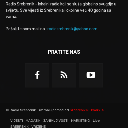
Radio Srebrenik - lokalni radio koji se sluša globalno svugdje u
svijetu. Sve vijesti iz Srebrenika i okoline već 40 godina sa
vama.
Pošaljite nam mail na :
radiosrebrenik@yahoo.com
PRATITE NAS
© Radio Srebrenik - uz malu pomoć od
Srebrenik.NETwork-a
VIJESTI
MAGAZIN
ZANIMLJIVOSTI
MARKETING
Live!
SREBRENIK
VRIJEME