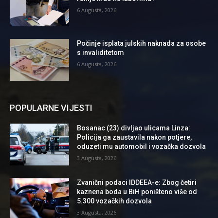
6 Augusta, 2026
Počinje isplata julskih naknada za osobe
s invaliditetom
6 Augusta, 2026
POPULARNE VIJESTI
Bosanac (23) divljao ulicama Linza:
Policija ga zaustavila nakon potjere,
oduzeti mu automobil i vozačka dozvola
3 Augusta, 2026
Zvanični podaci IDDEEA-e: Zbog četiri
kaznena boda u BiH poništeno više od
5.300 vozačkih dozvola
3 Augusta, 2026