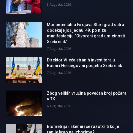
8 Augusta, 2026
Monumentalna tvrdjava Stari grad sutra
dočekuje još jednu, 49. po nizu
manifestaciju “Otvoreni grad umjetnosti
Srebrenik”
7 Augusta, 2026
Direktor Vijeća stranih investitora u
Bosni i Hercegovini posjetio Srebrenik
7 Augusta, 2026
Zbog velikih vrućina povećan broj požara
u TK
6 Augusta, 2026
Biometrija i skeneri će razotkriti ko je
ranije krao na izborima?