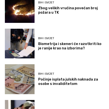
BIH I SVIJET
Zbog velikih vrućina povećan broj
požara u TK
BIH I SVIJET
Biometrija i skeneri će razotkriti ko
je ranije krao na izborima?
BIH I SVIJET
Počinje isplata julskih naknada za
osobe s invaliditetom