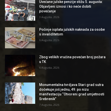
Uvećane julske penzije stižu 5. augusta:
Objavljeni iznosi i ko neće dobiti
povećanje
3 Augusta, 2026
Počinje isplata julskih naknada za osobe
s invaliditetom
6 Augusta, 2026
Zbog velikih vrućina povećan broj požara
u TK
6 Augusta, 2026
Monumentalna tvrdjava Stari grad sutra
dočekuje još jednu, 49. po nizu
manifestaciju “Otvoreni grad umjetnosti
Srebrenik”
7 Augusta, 2026