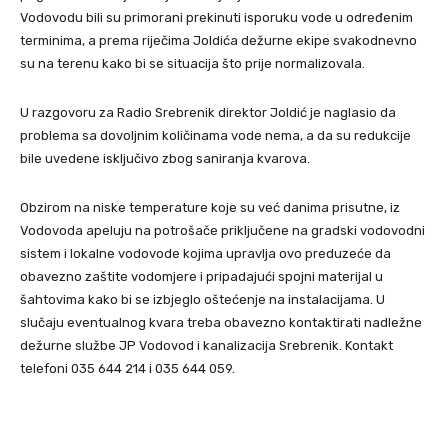
Vodovodu bili su primorani prekinuti isporuku vode u određenim
terminima, a prema riječima Joldića dežurne ekipe svakodnevno
su na terenu kako bi se situacija što prije normalizovala.
U razgovoru za Radio Srebrenik direktor Joldić je naglasio da
problema sa dovoljnim količinama vode nema, a da su redukcije
bile uvedene isključivo zbog saniranja kvarova.
Obzirom na niske temperature koje su već danima prisutne, iz
Vodovoda apeluju na potrošače priključene na gradski vodovodni
sistem i lokalne vodovode kojima upravlja ovo preduzeće da
obavezno zaštite vodomjere i pripadajući spojni materijal u
šahtovima kako bi se izbjeglo oštećenje na instalacijama. U
slučaju eventualnog kvara treba obavezno kontaktirati nadležne
dežurne službe JP Vodovod i kanalizacija Srebrenik. Kontakt
telefoni 035 644 214 i 035 644 059.