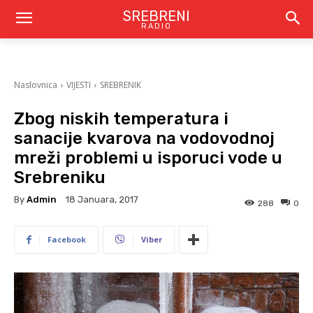
SREBRENI
RADIO
Naslovnica
VIJESTI
SREBRENIK
Zbog niskih temperatura i
sanacije kvarova na vodovodnoj
mreži problemi u isporuci vode u
Srebreniku
By
Admin
18 Januara, 2017
288
0
Facebook
Viber