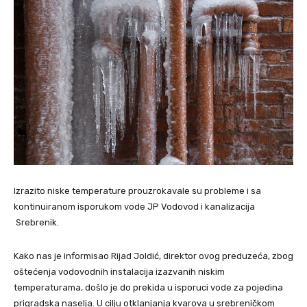
Izrazito niske temperature prouzrokavale su probleme i sa
kontinuiranom isporukom vode JP Vodovod i kanalizacija
Srebrenik.
Kako nas je informisao Rijad Joldić, direktor ovog preduzeća, zbog
oštećenja vodovodnih instalacija izazvanih niskim
temperaturama, došlo je do prekida u isporuci vode za pojedina
prigradska naselja. U cilju otklanjanja kvarova u srebreničkom