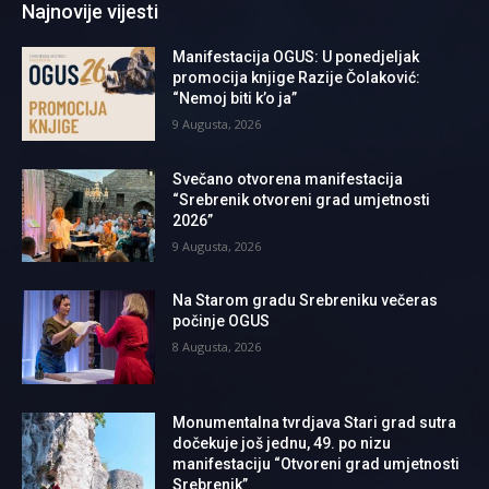
Najnovije vijesti
Manifestacija OGUS: U ponedjeljak
promocija knjige Razije Čolaković:
“Nemoj biti k’o ja”
9 Augusta, 2026
Svečano otvorena manifestacija
“Srebrenik otvoreni grad umjetnosti
2026”
9 Augusta, 2026
Na Starom gradu Srebreniku večeras
počinje OGUS
8 Augusta, 2026
Monumentalna tvrdjava Stari grad sutra
dočekuje još jednu, 49. po nizu
manifestaciju “Otvoreni grad umjetnosti
Srebrenik”