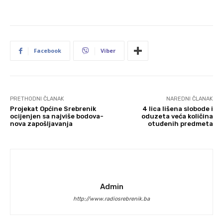
Facebook
Viber
PRETHODNI ČLANAK
NAREDNI ČLANAK
Projekat Općine Srebrenik
4 lica lišena slobode i
ocijenjen sa najviše bodova-
oduzeta veća količina
nova zapošljavanja
otuđenih predmeta
Admin
http://www.radiosrebrenik.ba