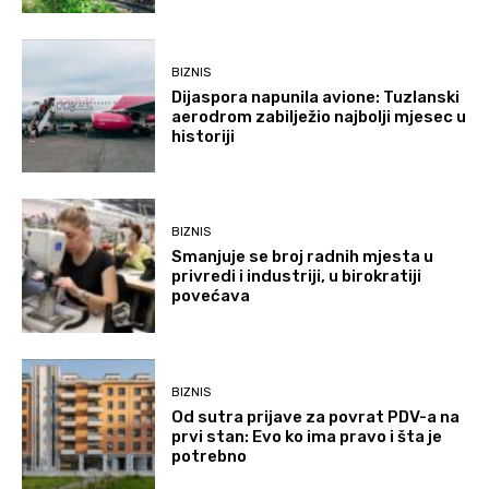
BIZNIS
Dijaspora napunila avione: Tuzlanski
aerodrom zabilježio najbolji mjesec u
historiji
BIZNIS
Smanjuje se broj radnih mjesta u
privredi i industriji, u birokratiji
povećava
BIZNIS
Od sutra prijave za povrat PDV-a na
prvi stan: Evo ko ima pravo i šta je
potrebno