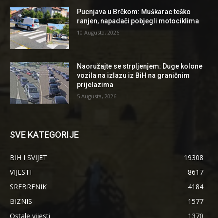
Pucnjava u Brčkom: Muškarac teško
ranjen, napadači pobjegli motociklima
10 Augusta, 2026
Naoružajte se strpljenjem: Duge kolone
vozila na izlazu iz BiH na graničnim
prijelazima
5 Augusta, 2026
SVE KATEGORIJE
BIH I SVIJET
19308
VIJESTI
8617
SREBRENIK
4184
BIZNIS
1577
Ostale vijesti
1370