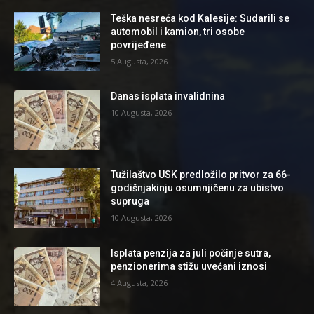
Teška nesreća kod Kalesije: Sudarili se
automobil i kamion, tri osobe
povrijeđene
5 Augusta, 2026
Danas isplata invalidnina
10 Augusta, 2026
Tužilaštvo USK predložilo pritvor za 66-
godišnjakinju osumnjičenu za ubistvo
supruga
10 Augusta, 2026
Isplata penzija za juli počinje sutra,
penzionerima stižu uvećani iznosi
4 Augusta, 2026