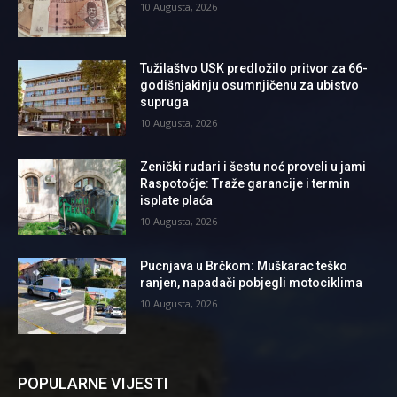
10 Augusta, 2026
Tužilaštvo USK predložilo pritvor za 66-
godišnjakinju osumnjičenu za ubistvo
supruga
10 Augusta, 2026
Zenički rudari i šestu noć proveli u jami
Raspotočje: Traže garancije i termin
isplate plaća
10 Augusta, 2026
Pucnjava u Brčkom: Muškarac teško
ranjen, napadači pobjegli motociklima
10 Augusta, 2026
POPULARNE VIJESTI