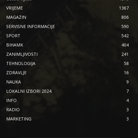
VRIJEME
1367
MAGAZIN
806
SERVISNE INFORMACIJE
590
SPORT
542
BIHAMK
404
ZANIMLJIVOSTI
241
TEHNOLOGIJA
58
ZDRAVLJE
16
NAUKA
9
LOKALNI IZBORI 2024.
7
INFO
4
RADIO
3
MARKETING
3