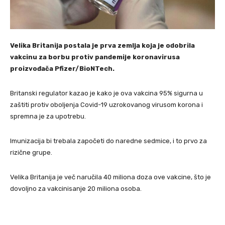
Velika Britanija postala je prva zemlja koja je odobrila
vakcinu za borbu protiv pandemije koronavirusa
proizvođača Pfizer/BioNTech.
Britanski regulator kazao je kako je ova vakcina 95% sigurna u
zaštiti protiv oboljenja Covid-19 uzrokovanog virusom korona i
spremna je za upotrebu.
Imunizacija bi trebala započeti do naredne sedmice, i to prvo za
rizične grupe.
Velika Britanija je več naručila 40 miliona doza ove vakcine, što je
dovoljno za vakcinisanje 20 miliona osoba.