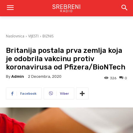
SREBRENI
RADIO
Naslovnica
VIJESTI
BIZNIS
Britanija postala prva zemlja koja
je odobrila vakcinu protiv
koronavirusa od Pfizera/BioNTech
By
Admin
2 Decembra, 2020
326
0
Facebook
Viber