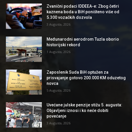
Zvanični podaci IDDEEA-e: Zbog četiri
kaznena boda u BiH poništeno više od
5.300 vozačkih dozvola
3 Augusta, 2026
Međunarodni aerodrom Tuzla oborio
historijski rekord
1 Augusta, 2026
Zaposlenik Suda BiH optužen za
prisvajanje gotovo 200.000 KM oduzetog
novca
5 Augusta, 2026
Uvećane julske penzije stižu 5. augusta:
Objavljeni iznosi i ko neće dobiti
povećanje
3 Augusta, 2026