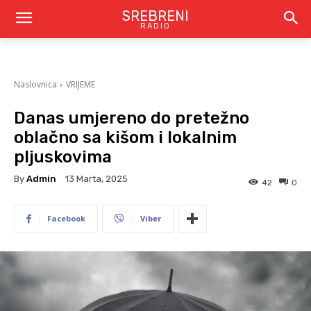
SREBRENI
RADIO
Naslovnica
VRIJEME
Danas umjereno do pretežno
oblačno sa kišom i lokalnim
pljuskovima
By
Admin
13 Marta, 2025
42
0
Facebook
Viber