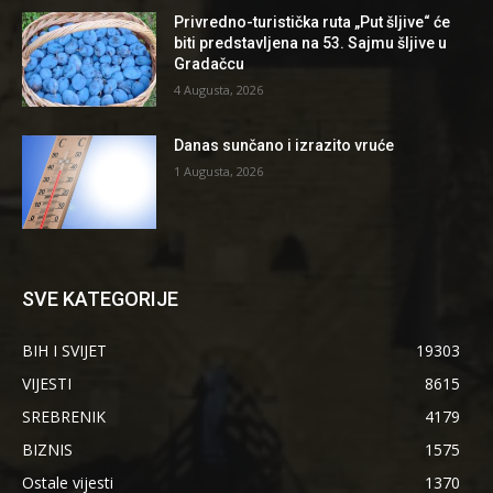
Privredno-turistička ruta „Put šljive“ će
biti predstavljena na 53. Sajmu šljive u
Gradačcu
4 Augusta, 2026
Danas sunčano i izrazito vruće
1 Augusta, 2026
SVE KATEGORIJE
BIH I SVIJET
19303
VIJESTI
8615
SREBRENIK
4179
BIZNIS
1575
Ostale vijesti
1370