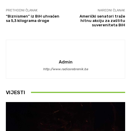
PRETHODNI ČLANAK
NAREDNI ČLANAK
“Biznismen” iz BiH uhvaćen
Američki senatori traže
sa 5,3 kilograma droge
hitnu akciju za zaštitu
suvereniteta BiH
Admin
http://www.radiosrebrenik.ba
VIJESTI