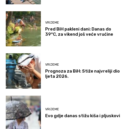
VRIJEME
Pred BiH pakleni dani: Danas do
39°C, za vikend još veće vrućine
VRIJEME
Prognoza za BiH: Stiže najvreliji dio
ljeta 2026.
VRIJEME
Evo gdje danas stižu kiša i pljuskovi