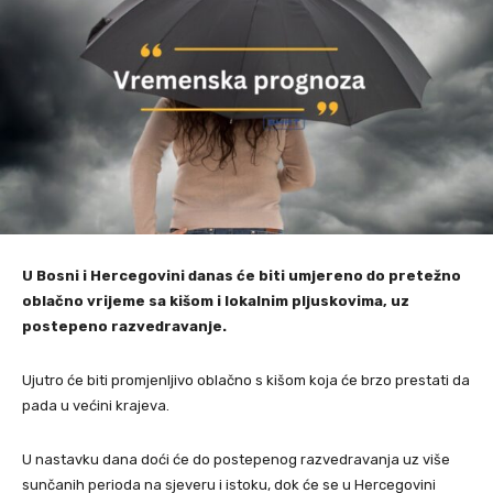
U Bosni i Hercegovini danas će biti umjereno do pretežno
oblačno vrijeme sa kišom i lokalnim pljuskovima, uz
postepeno razvedravanje.
Ujutro će biti promjenljivo oblačno s kišom koja će brzo prestati da
pada u većini krajeva.
U nastavku dana doći će do postepenog razvedravanja uz više
sunčanih perioda na sjeveru i istoku, dok će se u Hercegovini