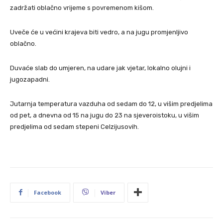
zadržati oblačno vrijeme s povremenom kišom.
Uveče će u većini krajeva biti vedro, a na jugu promjenljivo
oblačno.
Duvaće slab do umjeren, na udare jak vjetar, lokalno olujni i
jugozapadni.
Jutarnja temperatura vazduha od sedam do 12, u višim predjelima
od pet, a dnevna od 15 na jugu do 23 na sjeveroistoku, u višim
predjelima od sedam stepeni Celzijusovih.
Facebook
Viber