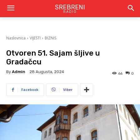
SREBRENI
RADIO
Naslovnica
VIJESTI
BIZNIS
Otvoren 51. Sajam šljive u
Gradačcu
By
Admin
28 Augusta, 2024
66
0
Facebook
Viber