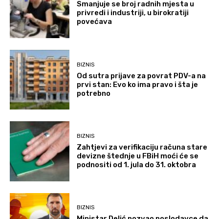
Smanjuje se broj radnih mjesta u
privredi i industriji, u birokratiji
povećava
BIZNIS
Od sutra prijave za povrat PDV-a na
prvi stan: Evo ko ima pravo i šta je
potrebno
BIZNIS
Zahtjevi za verifikaciju računa stare
devizne štednje u FBiH moći će se
podnositi od 1. jula do 31. oktobra
BIZNIS
Ministar Delić pozvao poslodavce da