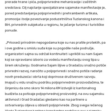
prerade hrane i pića, poljoprivredne mehanizacije i zaštitnih
sredstava. Cilj najstarije specijalizirane sajamske manifestacije je,
pored predstavljanja poljoprivrednih i prehrambenih artikala,
promocija i bolje povezivanje poduzetništva Tuzlanskog kanona i
BiH, privrednih subjekata u regionu, te jačanje turizma i turističke
ponude.
„Prkoseći prirodnim nepogodama koje su nas pratile proteklih, pa
i ove godine u smislu suđa koje su pogodile naše područje,
organizatori sajma su održali kontinuitet i upriličili su nam Sajam
koji se opravdano izborio za vodeću manifestaciju ovog tipa u
širem okruženju. Godinama Sajam šljive u Gradačcu snažno potiče
privredni razvoj, naročito u poljoprivredi i snažno potiče rađanje
novih preduzeća i obrta koji doprinose društvenom razvoju.
Imajući u vidu snažnu podršku poljoprivrednim proizvođačima, te
činjenicu da smo skoro 14 miliona KM izdvojili iz kantonalnog
budžeta za poticaje poljoprivrednoj proizvodnji, na ovu sajamsku
aktivnost i Grad Gradačac gledamo kao na partnere u
ostvarivanju ciljeva u oblasti poljoprivrede. Zbog svega rečenog
Vlada Tuzlanskog kantona konstantno podržava ovu sajamsku