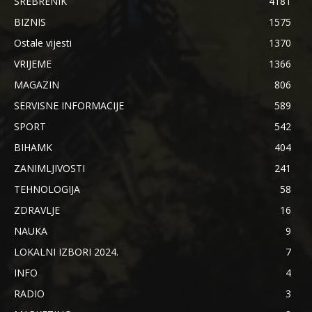
SREBRENIK
4181
BIZNIS
1575
Ostale vijesti
1370
VRIJEME
1366
MAGAZIN
806
SERVISNE INFORMACIJE
589
SPORT
542
BIHAMK
404
ZANIMLJIVOSTI
241
TEHNOLOGIJA
58
ZDRAVLJE
16
NAUKA
9
LOKALNI IZBORI 2024.
7
INFO
4
RADIO
3