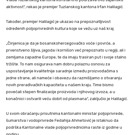
aktivnost“, rekao je premijer Tuzlanskog kantona Irfan Halilagić.
Također, premijer Halilagić je ukazao na prepoznatljivost
određenih poljoprivrednih kultura koje se vežu uz naš kraj.
„Činjenica je da je bosanskohercegovačko voće i povrće, a
prvenstveno šljiva, jagoda i kornišon već prepoznato u regiji, ali i
zemljama zapadne Europe, te da imaju trasiran put i svoje stalno
tržište. To nam osigurava nam dobru polaznu osnovu za
uspostavljanje kvalitetnije saradnje između proizvođačima s
jedne strane, ali nameće i obavezu da razmišljamo o otvaranju
novih prerađivačkih kapaciteta u našem kraju. Time bismo
povećali stepen finalizacije proizvoda i njihovog izvoza, a u
konačnici i ostvarili veću dobit od plasmana“, zaključio je Halilagić.
U svom obraćanju prisutnima kantonalni ministar poljoprivrede,
šumarstva i vodoprivrede Fedahija Ahmetović je istaknuo da
podrška Kantonalne vlade poljoprivrednicima raste iz godine u
godinu.