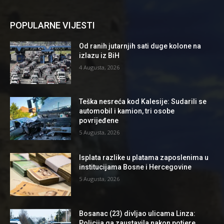
POPULARNE VIJESTI
Od ranih jutarnjih sati duge kolone na
izlazu iz BiH
4 Augusta, 2026
Teška nesreća kod Kalesije: Sudarili se
automobil i kamion, tri osobe
povrijeđene
5 Augusta, 2026
Isplata razlike u platama zaposlenima u
institucijama Bosne i Hercegovine
5 Augusta, 2026
Bosanac (23) divljao ulicama Linza:
Policija ga zaustavila nakon potjere,