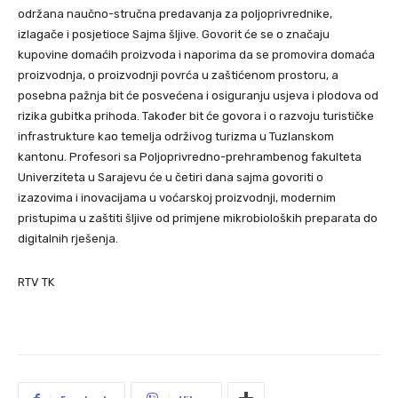
održana naučno-stručna predavanja za poljoprivrednike,
izlagače i posjetioce Sajma šljive. Govorit će se o značaju
kupovine domaćih proizvoda i naporima da se promovira domaća
proizvodnja, o proizvodnji povrća u zaštićenom prostoru, a
posebna pažnja bit će posvećena i osiguranju usjeva i plodova od
rizika gubitka prihoda. Također bit će govora i o razvoju turističke
infrastrukture kao temelja održivog turizma u Tuzlanskom
kantonu. Profesori sa Poljoprivredno-prehrambenog fakulteta
Univerziteta u Sarajevu će u četiri dana sajma govoriti o
izazovima i inovacijama u voćarskoj proizvodnji, modernim
pristupima u zaštiti šljive od primjene mikrobioloških preparata do
digitalnih rješenja.
RTV TK