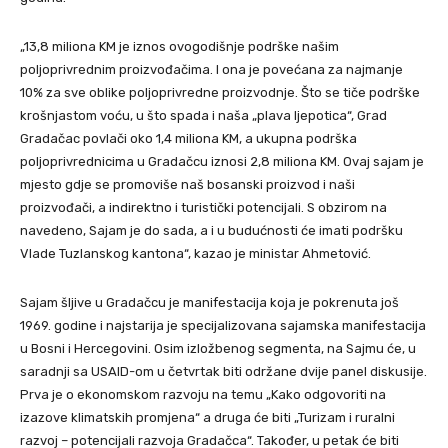
„13,8 miliona KM je iznos ovogodišnje podrške našim
poljoprivrednim proizvođačima. I ona je povećana za najmanje
10% za sve oblike poljoprivredne proizvodnje. Što se tiče podrške
krošnjastom voću, u što spada i naša „plava ljepotica“, Grad
Gradačac povlači oko 1,4 miliona KM, a ukupna podrška
poljoprivrednicima u Gradačcu iznosi 2,8 miliona KM. Ovaj sajam je
mjesto gdje se promoviše naš bosanski proizvod i naši
proizvođači, a indirektno i turistički potencijali. S obzirom na
navedeno, Sajam je do sada, a i u budućnosti će imati podršku
Vlade Tuzlanskog kantona“, kazao je ministar Ahmetović.
Sajam šljive u Gradačcu je manifestacija koja je pokrenuta još
1969. godine i najstarija je specijalizovana sajamska manifestacija
u Bosni i Hercegovini. Osim izložbenog segmenta, na Sajmu će, u
saradnji sa USAID-om u četvrtak biti održane dvije panel diskusije.
Prva je o ekonomskom razvoju na temu „Kako odgovoriti na
izazove klimatskih promjena“ a druga će biti „Turizam i ruralni
razvoj – potencijali razvoja Gradačca“. Također, u petak će biti