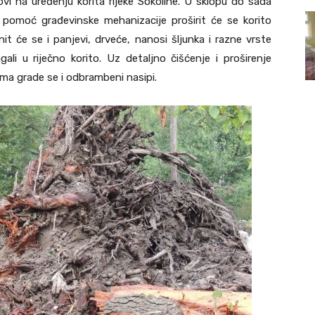
ovi na uređenju korita rijeke Sokoline. U sklopu do sada
 pomoć građevinske mehanizacije proširit će se korito
nit će se i panjevi, drveće, nanosi šljunka i razne vrste
li u riječno korito. Uz detaljno čišćenje i proširenje
cama grade se i odbrambeni nasipi.