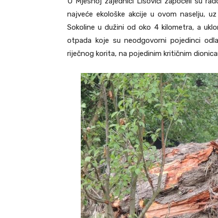
U Mjesnoj zajednici Lisovići započeli su rad
najveće ekološke akcije u ovom naselju, uz
Sokoline u dužini od oko 4 kilometra, a uklo
otpada koje su neodgovorni pojedinci odlaga
riječnog korita, na pojedinim kritičnim dioni