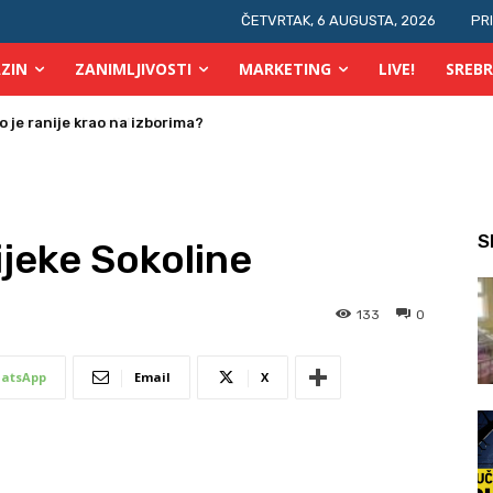
ČETVRTAK, 6 AUGUSTA, 2026
PR
ZIN
ZANIMLJIVOSTI
MARKETING
LIVE!
SREBR
 osobe s invaliditetom
S
ijeke Sokoline
133
0
atsApp
Email
X