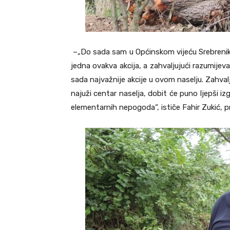
–„Do sada sam u Općinskom vijeću Srebrenik v
jedna ovakva akcija, a zahvaljujući razumijeva
sada najvažnije akcije u ovom naselju. Zahvalju
najuži centar naselja, dobit će puno ljepši iz
elementarnih nepogoda“, ističe Fahir Zukić, p