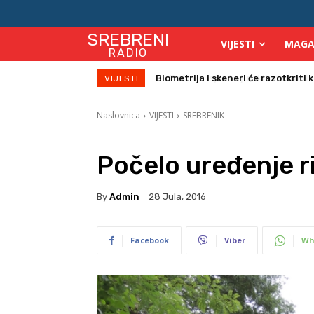
SREBRENI
VIJESTI
MAGA
RADIO
Počinje isplata julskih naknada za
VIJESTI
Naslovnica
VIJESTI
SREBRENIK
Počelo uređenje r
By
Admin
28 Jula, 2016
Facebook
Viber
Wh