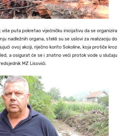
iše puta pokretao vijećničku inicijativu da se organizira
nju nadležnih organa, stekli su se uslovi za realizaciju do
jući ovoj akciji, riječno korito Sokoline, koja protiče kroz
gled, a osigurat će se i znatno veći protok vode u slučaju
redsjednik MZ Lisovići.