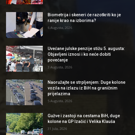
Biometrija i skeneri će razotkriti ko je
ranije krao na izborima?
6 Augusta, 2026
Uvećane julske penzije stižu 5. augusta:
Objavljeni iznosi i ko neće dobiti
povećanje
3 Augusta, 2026
Naoružajte se strpljenjem: Duge kolone
vozila na izlazu iz BiH na graničnim
prijelazima
5 Augusta, 2026
Gužve i zastoji na cestama BiH, duge
kolone na GP Izačić i Velika Klauša
31 Jula, 2026