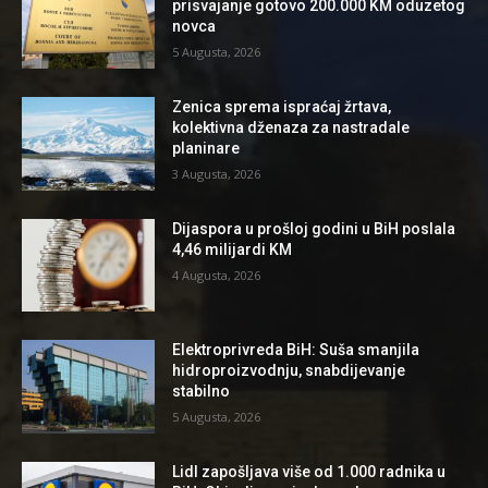
prisvajanje gotovo 200.000 KM oduzetog
novca
5 Augusta, 2026
Zenica sprema ispraćaj žrtava,
kolektivna dženaza za nastradale
planinare
3 Augusta, 2026
Dijaspora u prošloj godini u BiH poslala
4,46 milijardi KM
4 Augusta, 2026
Elektroprivreda BiH: Suša smanjila
hidroproizvodnju, snabdijevanje
stabilno
5 Augusta, 2026
Lidl zapošljava više od 1.000 radnika u