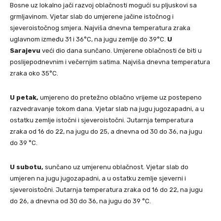
Bosne uz lokalno jači razvoj oblačnosti mogući su pljuskovi sa
grmljavinom. Vjetar slab do umjerene jačine istočnog i
sjeveroistočnog smjera. Najviša dnevna temperatura zraka
uglavnom između 31 i 36°C, na jugu zemlje do 39°C.
U
Sarajevu
veći dio dana sunčano. Umjerene oblačnosti će biti u
poslijepodnevnim i večernjim satima. Najviša dnevna temperatura
zraka oko 35°C.
U petak,
umjereno do pretežno oblačno vrijeme uz postepeno
razvedravanje tokom dana. Vjetar slab na jugu jugozapadni, a u
ostatku zemlje istočni i sjeveroistočni. Jutarnja temperatura
zraka od 16 do 22, na jugu do 25, a dnevna od 30 do 36, na jugu
do 39 °C.
U subotu,
sunčano uz umjerenu oblačnost. Vjetar slab do
umjeren na jugu jugozapadni, a u ostatku zemlje sjeverni i
sjeveroistočni. Jutarnja temperatura zraka od 16 do 22, na jugu
do 26, a dnevna od 30 do 36, na jugu do 39 °C.