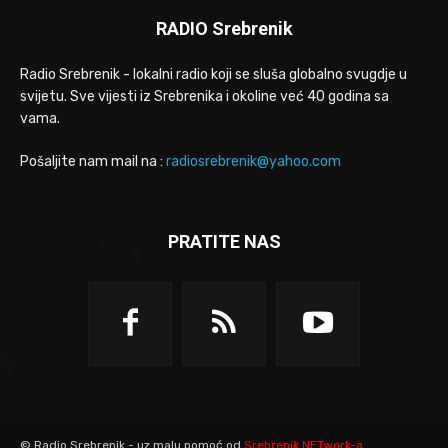
RADIO Srebrenik
Radio Srebrenik - lokalni radio koji se sluša globalno svugdje u
svijetu. Sve vijesti iz Srebrenika i okoline već 40 godina sa
vama.
Pošaljite nam mail na :
radiosrebrenik@yahoo.com
PRATITE NAS
© Radio Srebrenik - uz malu pomoć od
Srebrenik.NETwork-a