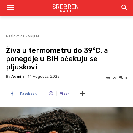
SREBRENI
RADIO
Naslovnica
VRIJEME
Živa u termometru do 39°C, a
ponegdje u BiH očekuju se
pljuskovi
By
Admin
14 Augusta, 2025
39
0
Facebook
Viber