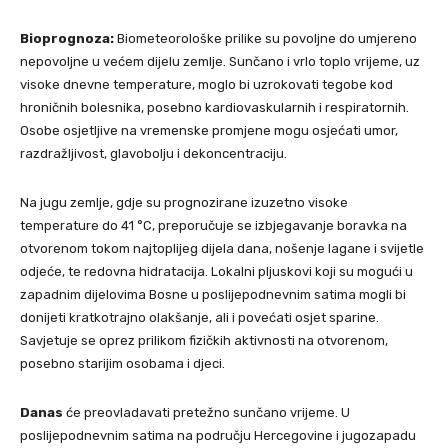
Bioprognoza:
Biometeorološke prilike su povoljne do umjereno
nepovoljne u većem dijelu zemlje. Sunčano i vrlo toplo vrijeme, uz
visoke dnevne temperature, moglo bi uzrokovati tegobe kod
hroničnih bolesnika, posebno kardiovaskularnih i respiratornih.
Osobe osjetljive na vremenske promjene mogu osjećati umor,
razdražljivost, glavobolju i dekoncentraciju.
Na jugu zemlje, gdje su prognozirane izuzetno visoke
temperature do 41 °C, preporučuje se izbjegavanje boravka na
otvorenom tokom najtoplijeg dijela dana, nošenje lagane i svijetle
odjeće, te redovna hidratacija. Lokalni pljuskovi koji su mogući u
zapadnim dijelovima Bosne u poslijepodnevnim satima mogli bi
donijeti kratkotrajno olakšanje, ali i povećati osjet sparine.
Savjetuje se oprez prilikom fizičkih aktivnosti na otvorenom,
posebno starijim osobama i djeci.
Danas
će preovladavati pretežno sunčano vrijeme. U
poslijepodnevnim satima na području Hercegovine i jugozapadu