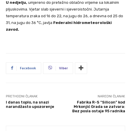
U nedjelju,
umjereno do pretežno oblačno vrijeme sa lokalnim
pljuskovima. Vjetar slab sjeverni i sjeveroistočni. Jutarnja
temperatura zraka od 16 do 22, na jugu do 26, a dnevna od 25 do
31, na jugu do 36 °C, javlja
Federalni hidrometeorološki
zavod.
Facebook
Viber
PRETHODNI ČLANAK
NAREDNI ČLANAK
I danas toplo, na snazi
Fabrika R-S “Silicon” kod
narandžasto upozorenje
Mrkonjić Grada se zatvara:
Bez posla ostaje 95 radnika