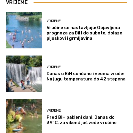
VRIJEME
VRIJEME
Vrućine se nastavljaju: Objavljena
prognoza za BiH do subote, dolaze
pljuskovi i grmljavina
VRIJEME
Danas u BiH sunčano i veoma vruće:
Na jugu temperatura do 42 stepena
VRIJEME
Pred BiH pakleni dani: Danas do
39°C, za vikend još veće vrućine