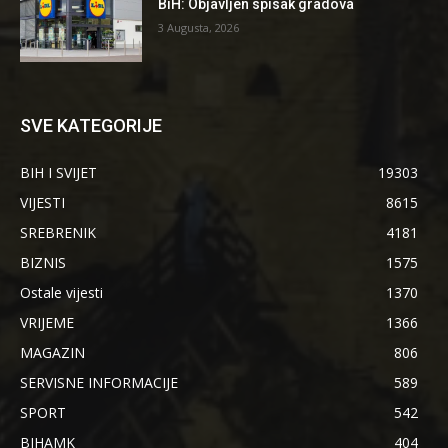
BiH: Objavljen spisak gradova
3 Augusta, 2026
SVE KATEGORIJE
BIH I SVIJET
19303
VIJESTI
8615
SREBRENIK
4181
BIZNIS
1575
Ostale vijesti
1370
VRIJEME
1366
MAGAZIN
806
SERVISNE INFORMACIJE
589
SPORT
542
BIHAMK
404