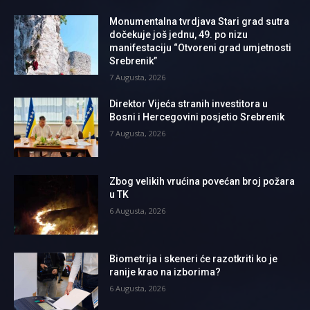
Monumentalna tvrdjava Stari grad sutra
dočekuje još jednu, 49. po nizu
manifestaciju “Otvoreni grad umjetnosti
Srebrenik”
7 Augusta, 2026
Direktor Vijeća stranih investitora u
Bosni i Hercegovini posjetio Srebrenik
7 Augusta, 2026
Zbog velikih vrućina povećan broj požara
u TK
6 Augusta, 2026
Biometrija i skeneri će razotkriti ko je
ranije krao na izborima?
6 Augusta, 2026