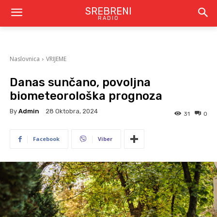
SREBRENI
RADIO
Naslovnica
VRIJEME
Danas sunčano, povoljna
biometeorološka prognoza
By
Admin
28 Oktobra, 2024
31
0
Facebook
Viber