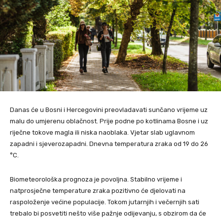
Danas će u Bosni i Hercegovini preovladavati sunčano vrijeme uz
malu do umjerenu oblačnost. Prije podne po kotlinama Bosne i uz
riječne tokove magla ili niska naoblaka. Vjetar slab uglavnom
zapadni i sjeverozapadni. Dnevna temperatura zraka od 19 do 26
°C.
Biometeorološka prognoza je povoljna. Stabilno vrijeme i
natprosječne temperature zraka pozitivno će djelovati na
raspoloženje većine populacije. Tokom jutarnjih i večernjih sati
trebalo bi posvetiti nešto više pažnje odijevanju, s obzirom da će