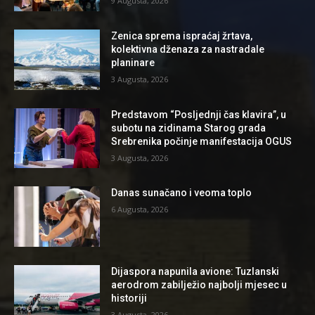
9 Augusta, 2026
Zenica sprema ispraćaj žrtava,
kolektivna dženaza za nastradale
planinare
3 Augusta, 2026
Predstavom “Posljednji čas klavira”, u
subotu na zidinama Starog grada
Srebrenika počinje manifestacija OGUS
3 Augusta, 2026
Danas sunačano i veoma toplo
6 Augusta, 2026
Dijaspora napunila avione: Tuzlanski
aerodrom zabilježio najbolji mjesec u
historiji
3 Augusta, 2026