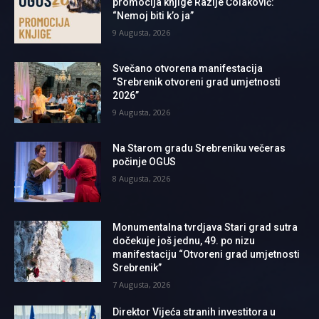
promocija knjige Razije Čolaković:
“Nemoj biti k’o ja”
9 Augusta, 2026
Svečano otvorena manifestacija
“Srebrenik otvoreni grad umjetnosti
2026”
9 Augusta, 2026
Na Starom gradu Srebreniku večeras
počinje OGUS
8 Augusta, 2026
Monumentalna tvrdjava Stari grad sutra
dočekuje još jednu, 49. po nizu
manifestaciju “Otvoreni grad umjetnosti
Srebrenik”
7 Augusta, 2026
Direktor Vijeća stranih investitora u