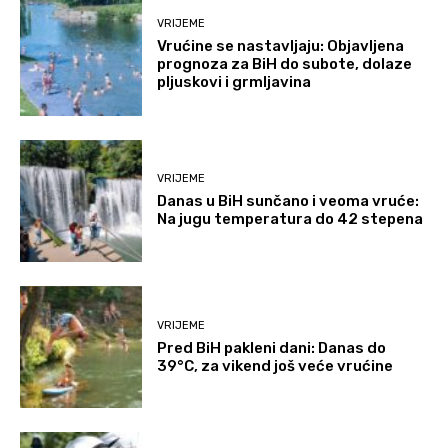
VRIJEME
Vrućine se nastavljaju: Objavljena
prognoza za BiH do subote, dolaze
pljuskovi i grmljavina
VRIJEME
Danas u BiH sunčano i veoma vruće:
Na jugu temperatura do 42 stepena
VRIJEME
Pred BiH pakleni dani: Danas do
39°C, za vikend još veće vrućine