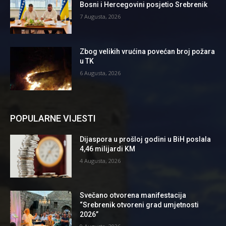
Bosni i Hercegovini posjetio Srebrenik
7 Augusta, 2026
Zbog velikih vrućina povećan broj požara
u TK
6 Augusta, 2026
POPULARNE VIJESTI
Dijaspora u prošloj godini u BiH poslala
4,46 milijardi KM
4 Augusta, 2026
Svečano otvorena manifestacija
“Srebrenik otvoreni grad umjetnosti
2026”