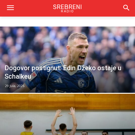
SREBRENI
RADIO
Dogovor postignut: Edin Džeko ostaje u
Schalkeu
29 Jula, 2026