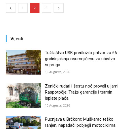
1
2
3
Vijesti
Tužilaštvo USK predložilo pritvor za 66-
godišnjakinju osumnjičenu za ubistvo
supruga
10 Augusta, 2026
Zenički rudari i šestu noć proveli u jami
Raspotočje: Traže garancije i termin
isplate plaća
10 Augusta, 2026
Pucnjava u Brčkom: Muškarac teško
ranjen, napadači pobjegli motociklima