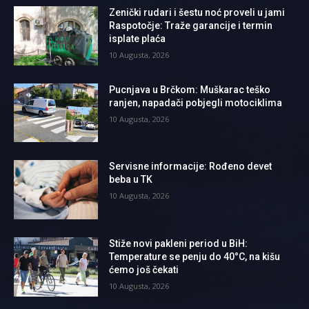
Zenički rudari i šestu noć proveli u jami
Raspotočje: Traže garancije i termin
isplate plaća
10 Augusta, 2026
Pucnjava u Brčkom: Muškarac teško
ranjen, napadači pobjegli motociklima
10 Augusta, 2026
Servisne informacije: Rođeno devet
beba u TK
10 Augusta, 2026
Stiže novi pakleni period u BiH:
Temperature se penju do 40°C, na kišu
ćemo još čekati
10 Augusta, 2026