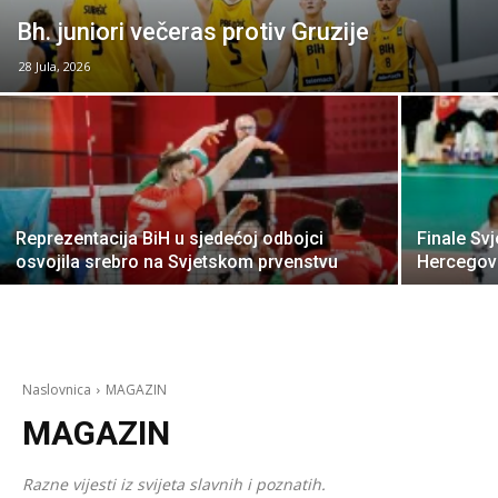
Bh. juniori večeras protiv Gruzije
28 Jula, 2026
Reprezentacija BiH u sjedećoj odbojci
Finale Svj
osvojila srebro na Svjetskom prvenstvu
Hercegovi
Naslovnica
MAGAZIN
MAGAZIN
Razne vijesti iz svijeta slavnih i poznatih.