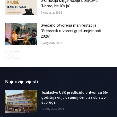
promocija knjige Razije Čolaković:
“Nemoj biti k’o ja”
9 Augusta, 2026
Svečano otvorena manifestacija
“Srebrenik otvoreni grad umjetnosti
2026”
9 Augusta, 2026
Najnovije vijesti
Tužilaštvo USK predložilo pritvor za 66-
godišnjakinju osumnjičenu za ubistvo
supruga
10 Augusta, 2026