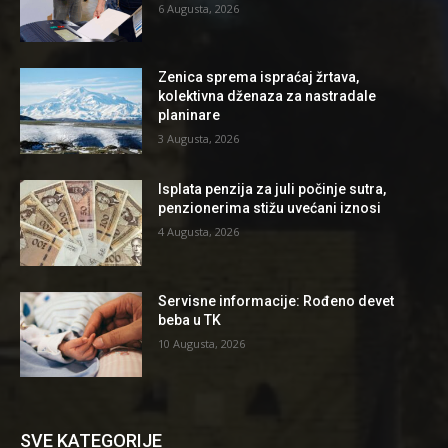
6 Augusta, 2026
Zenica sprema ispraćaj žrtava,
kolektivna dženaza za nastradale
planinare
3 Augusta, 2026
Isplata penzija za juli počinje sutra,
penzionerima stižu uvećani iznosi
4 Augusta, 2026
Servisne informacije: Rođeno devet
beba u TK
10 Augusta, 2026
SVE KATEGORIJE