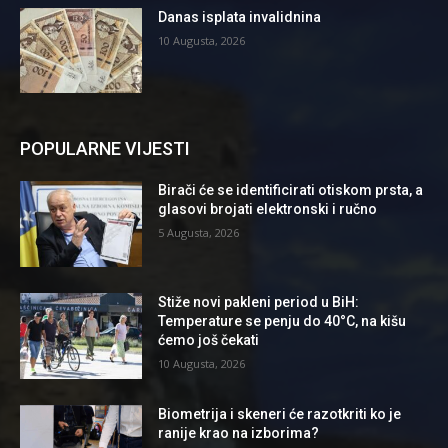
Danas isplata invalidnina
10 Augusta, 2026
POPULARNE VIJESTI
Birači će se identificirati otiskom prsta, a
glasovi brojati elektronski i ručno
5 Augusta, 2026
Stiže novi pakleni period u BiH:
Temperature se penju do 40°C, na kišu
ćemo još čekati
10 Augusta, 2026
Biometrija i skeneri će razotkriti ko je
ranije krao na izborima?