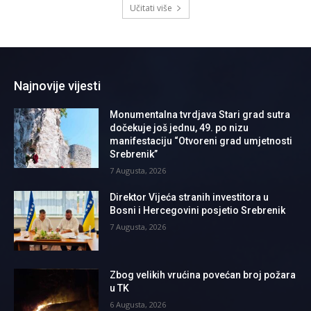
Učitati više
Najnovije vijesti
Monumentalna tvrdjava Stari grad sutra
dočekuje još jednu, 49. po nizu
manifestaciju “Otvoreni grad umjetnosti
Srebrenik”
7 Augusta, 2026
Direktor Vijeća stranih investitora u
Bosni i Hercegovini posjetio Srebrenik
7 Augusta, 2026
Zbog velikih vrućina povećan broj požara
u TK
6 Augusta, 2026