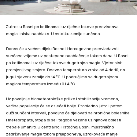
Jutros u Bosni po kotlinama i uz riječne tokove preovladava
magla i niska naoblaka. U ostatku zemlje sunčano.
Danas će u većem dijelu Bosne i Hercegovine preovladavati
sunčano vrijeme uz postepeno naoblačenje tokom dana. U Bosni
po kotlinama i uz riječne tokove dugotrajna magla. Vjetar slab
promjenljivog smjera. Dnevna temperatura zraka od 4 do 10, na
jugu i sjeveru zemlje do 14 °C. U područjima sa dugotrajnom
maglom temperatura između 0 i 4 °C.
Uz povoljnije biometeorološke prilike i stabilizaciju vremena,
većina populacije će se osjećati bolje. Prohladno jutro i potom
duži sunčani intervali, povoljno će djelovati na hronične bolesnike
i meteoropate, stoga bi se i tegobe vezane uz njihove bolesti
trebale umanjiti. U centralnoj i istočnoj Bosni, mjestimično
zadržavanje magle tokom prijepodneva, uzrokovaće manje