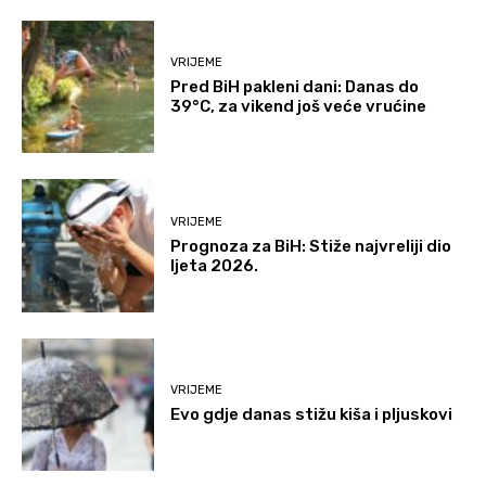
VRIJEME
Pred BiH pakleni dani: Danas do
39°C, za vikend još veće vrućine
VRIJEME
Prognoza za BiH: Stiže najvreliji dio
ljeta 2026.
VRIJEME
Evo gdje danas stižu kiša i pljuskovi