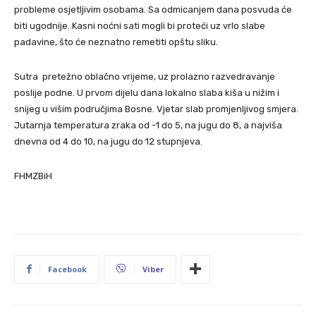
probleme osjetljivim osobama. Sa odmicanjem dana posvuda će
biti ugodnije. Kasni noćni sati mogli bi proteći uz vrlo slabe
padavine, što će neznatno remetiti opštu sliku.
Sutra pretežno oblačno vrijeme, uz prolazno razvedravanje
poslije podne. U prvom dijelu dana lokalno slaba kiša u nižim i
snijeg u višim područjima Bosne. Vjetar slab promjenljivog smjera.
Jutarnja temperatura zraka od -1 do 5, na jugu do 8, a najviša
dnevna od 4 do 10, na jugu do 12 stupnjeva.
FHMZBiH
Facebook
Viber