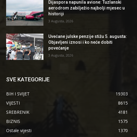
Dijaspora napunila avione: Tuzlanski
aerodrom zabilježio najbolji mjesec u
historiji
3 Augusta, 2026
Uvećane julske penzije stižu 5. augusta:
Objavljeni iznosi i ko neće dobiti
povećanje
3 Augusta, 2026
SVE KATEGORIJE
BIH I SVIJET
19303
VIJESTI
8615
SREBRENIK
4181
BIZNIS
1575
Ostale vijesti
1370