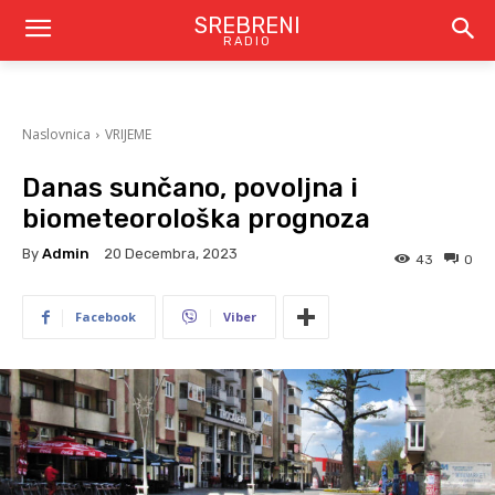
SREBRENI
RADIO
Naslovnica
VRIJEME
Danas sunčano, povoljna i
biometeorološka prognoza
By
Admin
20 Decembra, 2023
43
0
Facebook
Viber