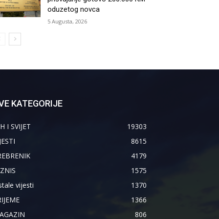
oduzetog novca
5 Augusta, 2026
VE KATEGORIJE
H I SVIJET
19303
JESTI
8615
REBRENIK
4179
IZNIS
1575
tale vijesti
1370
RIJEME
1366
AGAZIN
806