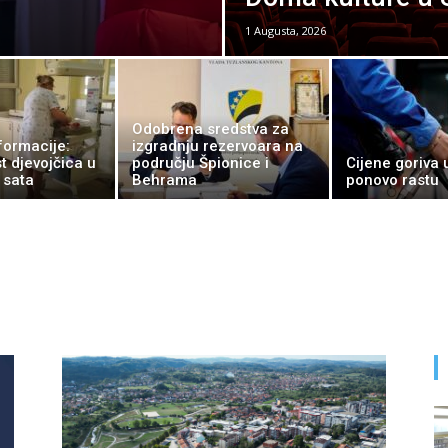
1 Augusta, 2026
Odobrena sredstva za
formacije:
izgradnju rezervoara na
 djevojčica u
području Špionice i
Cijene goriva 
 sata
Behrama
ponovo rastu