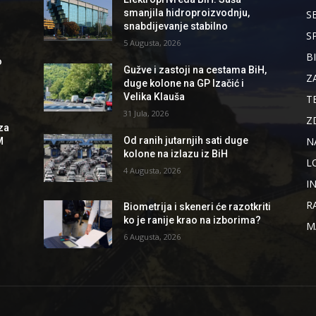
smanjila hidroproizvodnju,
S
snabdijevanje stabilno
S
5 Augusta, 2026
B
o
Gužve i zastoji na cestama BiH,
Z
duge kolone na GP Izačić i
Velika Klauša
T
31 Jula, 2026
Z
za
N
Od ranih jutarnjih sati duge
M
kolone na izlazu iz BiH
L
4 Augusta, 2026
I
R
Biometrija i skeneri će razotkriti
ko je ranije krao na izborima?
M
6 Augusta, 2026