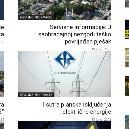
SERVISNE INFORMACIJE
se
Servisne informacije: U
ka
saobraćajnoj nezgodi teško
povrijeđen pješak
026
19 Juna, 2026
SERVISNE INFORMACIJE
ra
I sutra planska isključenja
6”
električne energije
026
18 Juna, 2026