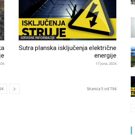
SERVISNE INFORMACIJE
ka
Sutra planska isključenja električne
je
energije
026
17 Juna, 2026
94
Stranica 5 od 794