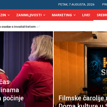
PETAK, 7 AUGUSTA, 2026
PR
ZIN
ZANIMLJIVOSTI
MARKETING
LIVE!
SREBR
 osobe s invaliditetom
 čas
idinama
 počinje
Filmske čarolije
Doma kulture u 