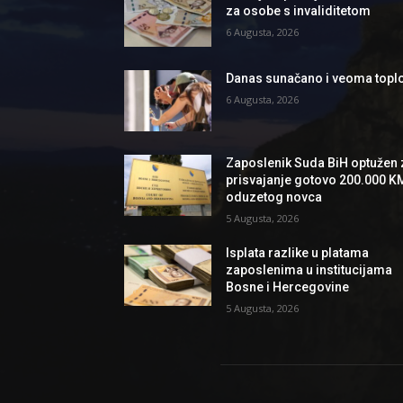
za osobe s invaliditetom
6 Augusta, 2026
Danas sunačano i veoma topl
6 Augusta, 2026
Zaposlenik Suda BiH optužen 
prisvajanje gotovo 200.000 K
oduzetog novca
5 Augusta, 2026
Isplata razlike u platama
zaposlenima u institucijama
Bosne i Hercegovine
5 Augusta, 2026