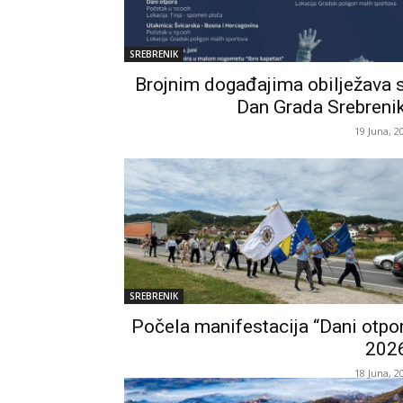
SREBRENIK
Brojnim događajima obilježava 
Dan Grada Srebreni
19 Juna, 2
SREBRENIK
Počela manifestacija “Dani otpo
202
18 Juna, 2