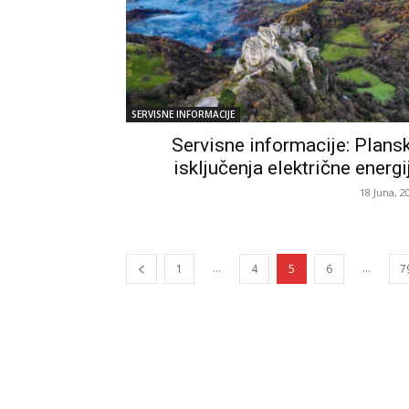
SERVISNE INFORMACIJE
Servisne informacije: Plans
isključenja električne energi
18 Juna, 2
...
...
1
4
5
6
7