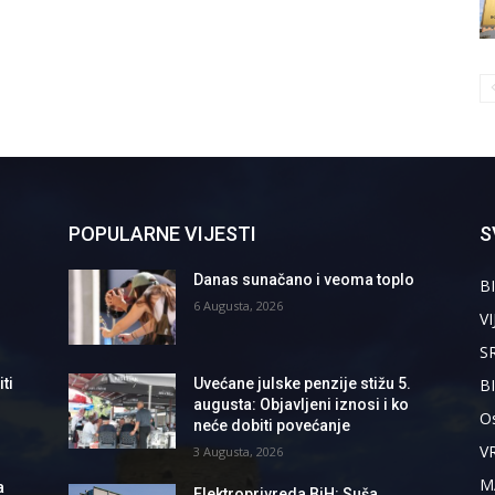
POPULARNE VIJESTI
S
Danas sunačano i veoma toplo
BI
6 Augusta, 2026
VI
S
B
ti
Uvećane julske penzije stižu 5.
augusta: Objavljeni iznosi i ko
Os
neće dobiti povećanje
V
3 Augusta, 2026
M
a
Elektroprivreda BiH: Suša