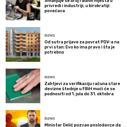
Smanjuje se broj radnih mjesta u
privredi i industriji, u birokratiji
povećava
BIZNIS
Od sutra prijave za povrat PDV-a na
prvi stan: Evo ko ima pravo i šta je
potrebno
BIZNIS
Zahtjevi za verifikaciju računa stare
devizne štednje u FBiH moći će se
podnositi od 1. jula do 31. oktobra
BIZNIS
Ministar Delić pozvao poslodavce da