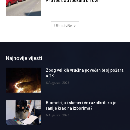
Protest autoškola u Tuzli
Učitati više
Najnovije vijesti
Zbog velikih vrućina povećan broj požara
u TK
6 Augusta, 2026
Biometrija i skeneri će razotkriti ko je
ranije krao na izborima?
6 Augusta, 2026