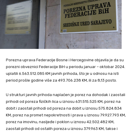
Porezna uprava Federacije Bosne i Hercegovine objavila je da su
porezni obveznici Federacije BiH u periodu januar – oktobar 2024.
uplatili 6.563.512.085 KM javnih prihoda, što je u odnosu na isti
period prošle godine više za 493.706.238 KM, ili za 8,13 posto.
U strukturi javnih prihoda naplaćen je porez na dohodak i zaostali
prihodi od poreza fizičkih lica u iznosu 631.515.525 KM, porez na
dobit i zaostali prihodi od poreza na dobit u iznosu 575.824.834
KM, porez na promet nepokretnosti i prava u iznosu 79.927.793 KM,
porez na imovinu, nasljeđe i poklon u iznosu 42.502.482 KM,
zaostali prihodi od ostalih poreza u iznosu 379.963 KM, takse i