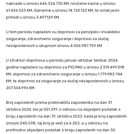
naknade u iznosu 646.324.730 KM, novčane kazne u iznosu
61.436.023 KM, članarine u iznosu 14.720.123 KM, te ostali javni
prihodi u iznosu 3.497.129 KM.
U tom periodu naplaćeni su doprinosi za penzijsko i invalidsko
osiguranje, zdravstveno osiguranje i doprinosi za slučaj
nezaposlenosti u ukupnom iznosu 4.506.987.759 KM.
U strukturi doprinosa u periodu januar-oktobar tembar 2024.
godine naplaćeni su doprinosi za PIO/MIO u iznosu 2.519.499.018
KM, doprinosi za zdravstveno osiguranje u iznosu 1.779.983.744
KM, te doprinosi za osiguranje za slučaj nezaposlenosti u iznosu
207.504.996 KM.
Broj zaposlenih prema prebivalištu zaposlenika na dan 31.
oktobra 2024. bio je 551.291. U odnosu na objavljeni podatak o
broju zaposlenih na dan 31. oktobra 2023. kada je broj zaposlenih
iznosio 545.038, taj broj je veći za 6.253, a u odnosu na
prethodno objavljeni podatak o broju zaposlenih na dan 30.