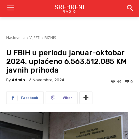
SREBRENI
RADIO
Naslovnica
VIJESTI
BIZNIS
U FBiH u periodu januar-oktobar
2024. uplaćeno 6.563.512.085 KM
javnih prihoda
By
Admin
6 Novembra, 2024
49
0
Facebook
Viber