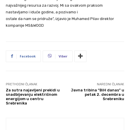
najvažnijeg resursa za razvoj. Mi sa ovakvom praksom
nastavljamo i iduće godine, a pozivamo i
ostale da nam se pridruže”, izjavio je Muhamed Pilav direktor
kompanije MS&WOOD
Facebook
Viber
PRETHODNI ČLANAK
NAREDNI ČLANAK
Za sutra najavljeni prekidi u
Javna tribina “BiH danas” u
snadbijevanju električnom
petak 2. decembra u
energijom u centru
Srebreniku
Srebrenika