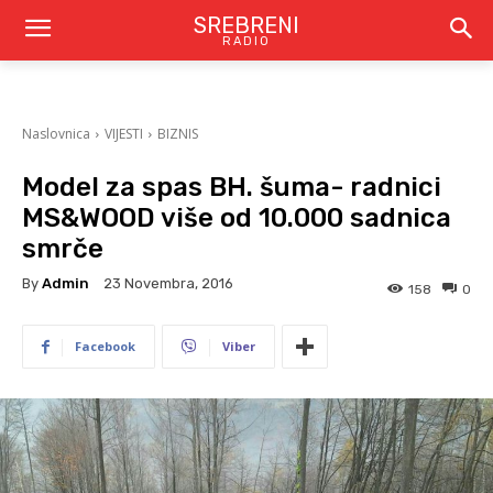
SREBRENI
RADIO
Naslovnica
VIJESTI
BIZNIS
Model za spas BH. šuma- radnici
MS&WOOD više od 10.000 sadnica
smrče
By
Admin
23 Novembra, 2016
158
0
Facebook
Viber