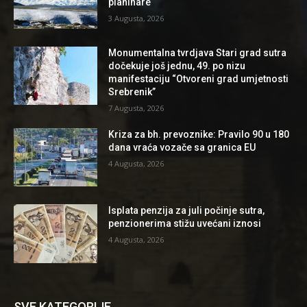
planinare
3 Augusta, 2026
Monumentalna tvrdjava Stari grad sutra
dočekuje još jednu, 49. po nizu
manifestaciju “Otvoreni grad umjetnosti
Srebrenik”
7 Augusta, 2026
Kriza za bh. prevoznike: Pravilo 90 u 180
dana vraća vozače sa granica EU
4 Augusta, 2026
Isplata penzija za juli počinje sutra,
penzionerima stižu uvećani iznosi
4 Augusta, 2026
SVE KATEGORIJE