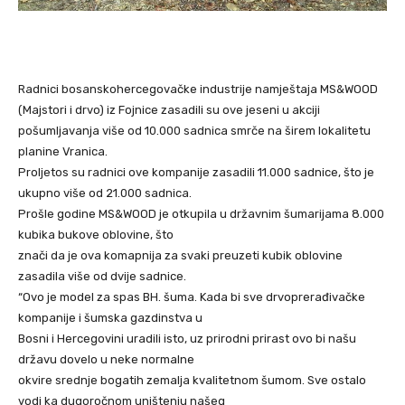
Radnici bosanskohercegovačke industrije namještaja MS&WOOD
(Majstori i drvo) iz Fojnice zasadili su ove jeseni u akciji
pošumljavanja više od 10.000 sadnica smrče na širem lokalitetu
planine Vranica.
Proljetos su radnici ove kompanije zasadili 11.000 sadnice, što je
ukupno više od 21.000 sadnica.
Prošle godine MS&WOOD je otkupila u državnim šumarijama 8.000
kubika bukove oblovine, što
znači da je ova komapnija za svaki preuzeti kubik oblovine
zasadila više od dvije sadnice.
“Ovo je model za spas BH. šuma. Kada bi sve drvoprerađivačke
kompanije i šumska gazdinstva u
Bosni i Hercegovini uradili isto, uz prirodni prirast ovo bi našu
državu dovelo u neke normalne
okvire srednje bogatih zemalja kvalitetnom šumom. Sve ostalo
vodi ka dugoročnom uništenju našeg