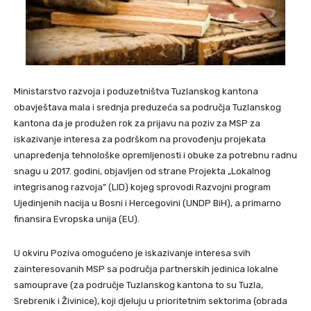
Ministarstvo razvoja i poduzetništva Tuzlanskog kantona
obavještava mala i srednja preduzeća sa područja Tuzlanskog
kantona da je produžen rok za prijavu na poziv za MSP za
iskazivanje interesa za podrškom na provođenju projekata
unapređenja tehnološke opremljenosti i obuke za potrebnu radnu
snagu u 2017. godini, objavljen od strane Projekta „Lokalnog
integrisanog razvoja” (LID) kojeg sprovodi Razvojni program
Ujedinjenih nacija u Bosni i Hercegovini (UNDP BiH), a primarno
finansira Evropska unija (EU).
U okviru Poziva omogućeno je iskazivanje interesa svih
zainteresovanih MSP sa područja partnerskih jedinica lokalne
samouprave (za područje Tuzlanskog kantona to su Tuzla,
Srebrenik i Živinice), koji djeluju u prioritetnim sektorima (obrada