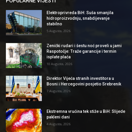
POPULARNE VIJESTI
Elektroprivreda BiH: Suša smanjila
hidroproizvodnju, snabdijevanje
stabilno
5 Augusta, 2026
Zenički rudari i šestu noć proveli u jami
Raspotočje: Traže garancije i termin
isplate plaća
10 Augusta, 2026
Direktor Vijeća stranih investitora u
Bosni i Hercegovini posjetio Srebrenik
7 Augusta, 2026
Ekstremna vrućina tek stiže u BiH: Slijede
pakleni dani
4 Augusta, 2026