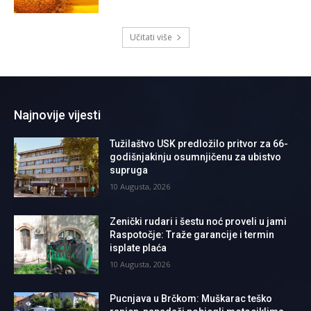
Učitati više
Najnovije vijesti
Tužilaštvo USK predložilo pritvor za 66-
godišnjakinju osumnjičenu za ubistvo
supruga
10 Augusta, 2026
Zenički rudari i šestu noć proveli u jami
Raspotočje: Traže garancije i termin
isplate plaća
10 Augusta, 2026
Pucnjava u Brčkom: Muškarac teško