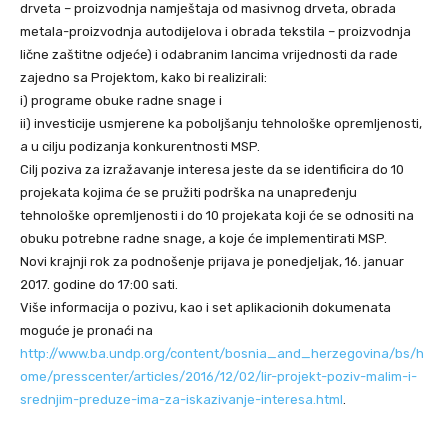
drveta – proizvodnja namještaja od masivnog drveta, obrada
metala-proizvodnja autodijelova i obrada tekstila – proizvodnja
lične zaštitne odjeće) i odabranim lancima vrijednosti da rade
zajedno sa Projektom, kako bi realizirali:
i) programe obuke radne snage i
ii) investicije usmjerene ka poboljšanju tehnološke opremljenosti,
a u cilju podizanja konkurentnosti MSP.
Cilj poziva za izražavanje interesa jeste da se identificira do 10
projekata kojima će se pružiti podrška na unapređenju
tehnološke opremljenosti i do 10 projekata koji će se odnositi na
obuku potrebne radne snage, a koje će implementirati MSP.
Novi krajnji rok za podnošenje prijava je ponedjeljak, 16. januar
2017. godine do 17:00 sati.
Više informacija o pozivu, kao i set aplikacionih dokumenata
moguće je pronaći na
http://www.ba.undp.org/content/bosnia_and_herzegovina/bs/h
ome/presscenter/articles/2016/12/02/lir-projekt-poziv-malim-i-
srednjim-preduze-ima-za-iskazivanje-interesa.html
.