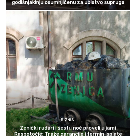
godišnjakinju osumnjičenu za ubistvo supruga
BIZNIS
Zenički rudari i šestu noć proveli u jami
Raspotočje: Traže garancije i termin isplate