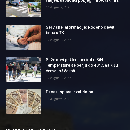
ranjen, napadači pobjegli motociklima
10 Augusta, 2026
Servisne informacije: Rođeno devet
beba u TK
10 Augusta, 2026
Stiže novi pakleni period u BiH:
Temperature se penju do 40°C, na kišu
ćemo još čekati
10 Augusta, 2026
Danas isplata invalidnina
10 Augusta, 2026