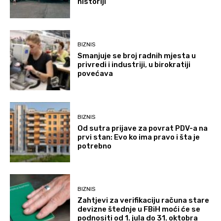
historiji
BIZNIS
Smanjuje se broj radnih mjesta u
privredi i industriji, u birokratiji
povećava
BIZNIS
Od sutra prijave za povrat PDV-a na
prvi stan: Evo ko ima pravo i šta je
potrebno
BIZNIS
Zahtjevi za verifikaciju računa stare
devizne štednje u FBiH moći će se
podnositi od 1. jula do 31. oktobra