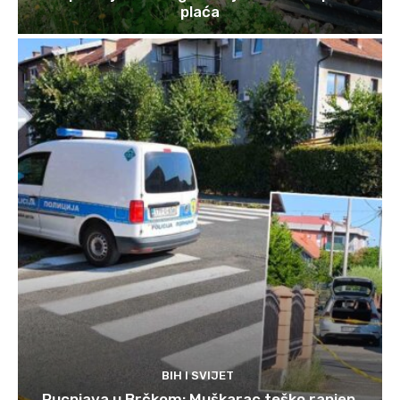
plaća
BIH I SVIJET
Pucnjava u Brčkom: Muškarac teško ranjen,