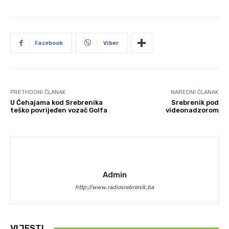
Facebook
Viber
PRETHODNI ČLANAK
NAREDNI ČLANAK
U Ćehajama kod Srebrenika
Srebrenik pod
teško povrijeđen vozač Golfa
videonadzorom
Admin
http://www.radiosrebrenik.ba
VIJESTI