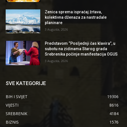
Zenica sprema ispraćaj žrtava,
kolektivna dženaza za nastradale
planinare
3 Augusta, 2026
Predstavom “Posljednji čas klavira”, u
subotu na zidinama Starog grada
Srebrenika počinje manifestacija OGUS
3 Augusta, 2026
SVE KATEGORIJE
BIH I SVIJET
19306
VIJESTI
8616
SREBRENIK
4184
BIZNIS
1576