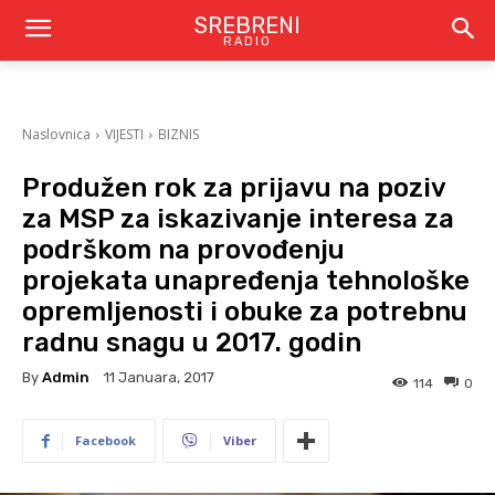
SREBRENI
RADIO
Naslovnica
VIJESTI
BIZNIS
Produžen rok za prijavu na poziv
za MSP za iskazivanje interesa za
podrškom na provođenju
projekata unapređenja tehnološke
opremljenosti i obuke za potrebnu
radnu snagu u 2017. godin
By
Admin
11 Januara, 2017
114
0
Facebook
Viber