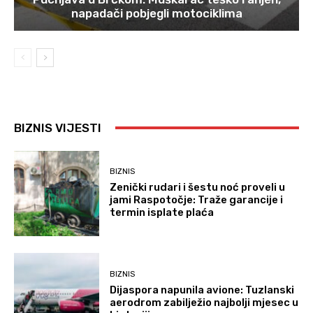
napadači pobjegli motociklima
BIZNIS VIJESTI
BIZNIS
Zenički rudari i šestu noć proveli u
jami Raspotočje: Traže garancije i
termin isplate plaća
BIZNIS
Dijaspora napunila avione: Tuzlanski
aerodrom zabilježio najbolji mjesec u