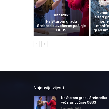
Monume
SREBRENIK
Stari g
Na Starom gradu
još j
Srebreniku večeras počinje
manife
OGUS
grad umj
Najnovije vijesti
Na Starom gradu Srebreniku
večeras počinje OGUS
8 Augusta, 2026