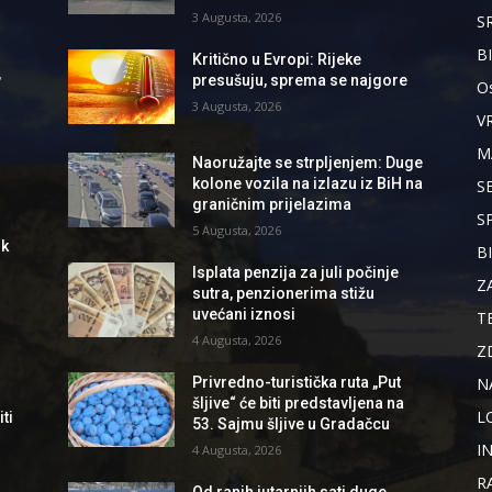
3 Augusta, 2026
S
B
Kritično u Evropi: Rijeke
,
presušuju, sprema se najgore
Os
3 Augusta, 2026
V
M
Naoružajte se strpljenjem: Duge
kolone vozila na izlazu iz BiH na
S
graničnim prijelazima
S
5 Augusta, 2026
ik
B
Isplata penzija za juli počinje
Z
sutra, penzionerima stižu
uvećani iznosi
T
4 Augusta, 2026
Z
N
Privredno-turistička ruta „Put
šljive“ će biti predstavljena na
L
ti
53. Sajmu šljive u Gradačcu
I
4 Augusta, 2026
R