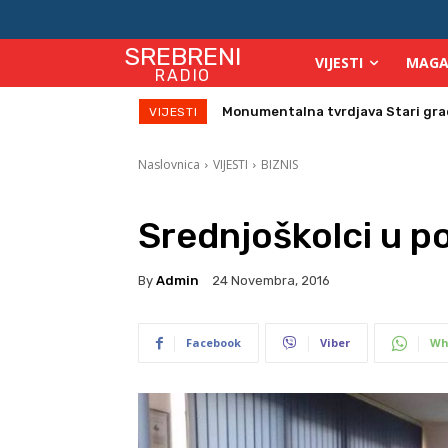
SREBRENI
VIJESTI
MAGA
RADIO
Direktor Vijeća stranih investitor
VIJESTI
Naslovnica
VIJESTI
BIZNIS
Srednjoškolci u p
By
Admin
24 Novembra, 2016
Facebook
Viber
Wh