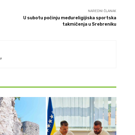
NAREDNI ČLANAK
U subotu počinju međureligijiska sportska
takmičenja u Srebreniku
a