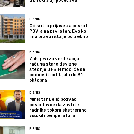
u birokratiji povećava
BIZNIS
Od sutra prijave za povrat
PDV-a na prvi stan: Evo ko
ima pravo i šta je potrebno
BIZNIS
Zahtjevi za verifikaciju
računa stare devizne
štednje u FBiH moći će se
podnositi od 1. jula do 31.
oktobra
BIZNIS
Ministar Delić pozvao
poslodavce da zaštite
radnike tokom ekstremno
visokih temperatura
BIZNIS