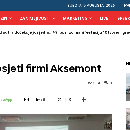
SUBOTA, 8 AUGUSTA, 2026
PR
ZIN
ZANIMLJIVOSTI
MARKETING
LIVE!
SREBR
a u Bosni i Hercegovini posjetio Srebrenik
B
osjeti firmi Aksemont
554
0
atsApp
Email
X