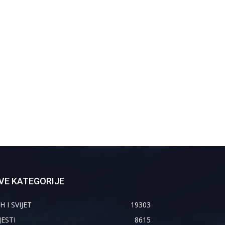
VE KATEGORIJE
H I SVIJET
19303
JESTI
8615