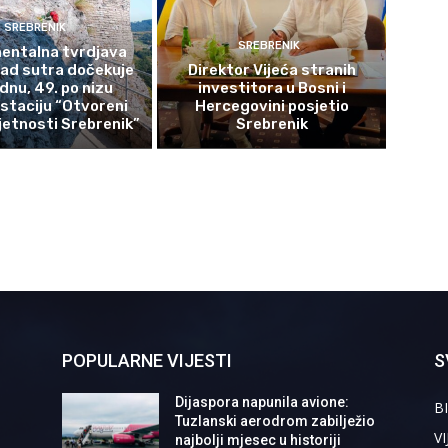
SREBRENIK
SREBRENIK
ntalna tvrdjava
rad sutra dočekuje
Direktor Vijeća stranih
ednu, 49. po nizu
investitora u Bosni i
staciju “Otvoreni
Hercegovini posjetio
etnosti Srebrenik”
Srebrenik
POPULARNE VIJESTI
S
Dijaspora napunila avione:
BI
Tuzlanski aerodrom zabilježio
VI
najbolji mjesec u historiji