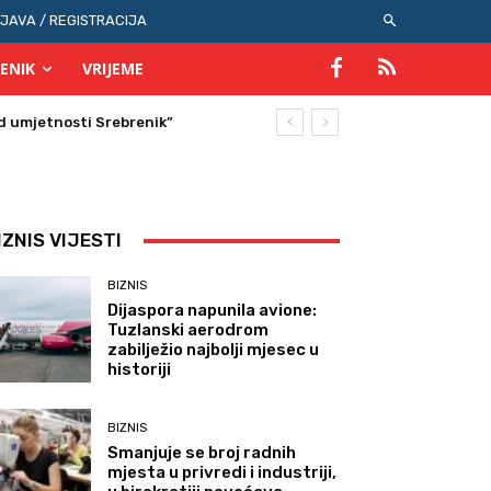
IJAVA / REGISTRACIJA
ENIK
VRIJEME
IZNIS VIJESTI
BIZNIS
Dijaspora napunila avione:
Tuzlanski aerodrom
zabilježio najbolji mjesec u
historiji
BIZNIS
Smanjuje se broj radnih
mjesta u privredi i industriji,