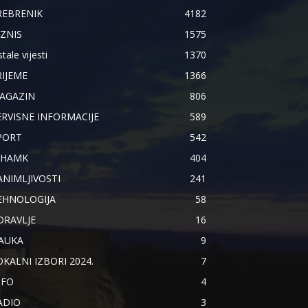
REBRENIK
4182
IZNIS
1575
tale vijesti
1370
RIJEME
1366
AGAZIN
806
ERVISNE INFORMACIJE
589
PORT
542
IHAMK
404
ANIMLJIVOSTI
241
EHNOLOGIJA
58
DRAVLJE
16
AUKA
9
OKALNI IZBORI 2024.
7
NFO
4
ADIO
3