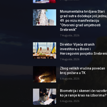
Monumentalna tvrdjava Stari
grad sutra dočekuje još jednu
49. po nizu manifestaciju
“Otvoreni grad umjetnosti
Srebrenik”
7 Augusta, 2026
Direktor Vijeća stranih
investitora u Bosni i
Hercegovini posjetio Srebren
7 Augusta, 2026
Zbog velikih vrućina povećan
broj požara u TK
6 Augusta, 2026
Biometrija i skeneri će razotkri
ko je ranije krao na izborima?
6 Augusta, 2026